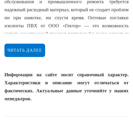
обслуживания и промышленного ремонта требуется
надежный расходный материал, который не создает проблем
ни при намотке, ни спустя время. Оптовые поставки
изоленты ПВХ от ООО «Гектор» — это возможность
купить качественный продукт партиями без риска нарваться
на подделку или брак. В вопросах изоляции проводов,
жгутирования кабелей и оперативного ремонта изолента
ЧИТАТЬ ДАЛЕЕ
ПВХ остается одним из самых востребованных материалов.
Простая по составу, она решает широкий круг задач: от
защиты токоведущих частей до цветовой маркировки на
Информация на сайте носит справочный характер.
производственных линиях. Но надежность изоленты
Характеристики и описание могут отличаться от
напрямую зависит от ее качества. Дешевые аналоги быстро
фактических. Актуальные данные уточняйте у наших
теряют эластичность, сползают или пересыхают. Мы
менеджеров.
предлагаем изоленту, которая действительно работает — без
сюрпризов и переделок.
Из чего сделана изолента ПВХ и почему это