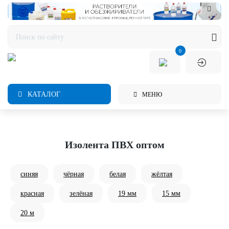
0
КАТАЛОГ
МЕНЮ
Изолента ПВХ оптом
синяя
чёрная
белая
жёлтая
красная
зелёная
19 мм
15 мм
20 м