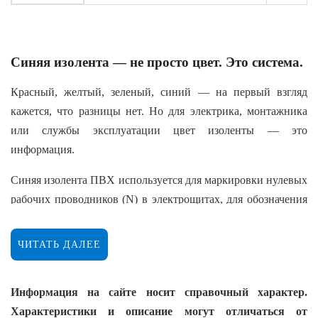
Синяя изолента — не просто цвет. Это система.
Красный, желтый, зеленый, синий — на первый взгляд
кажется, что разницы нет. Но для электрика, монтажника
или службы эксплуатации цвет изоленты — это
информация.
Синяя изолента ПВХ используется для маркировки нулевых
рабочих проводников (N) в электрощитах, для обозначения
фазы С в трехфазных сетях, для цветового кодирования
кабельных жгутов и для разметки этапов монтажа. Один
ЧИТАТЬ ДАЛЕЕ
цвет — одно значение. Без путаницы, без ошибок, без
необходимости гадать «что это за провод».
Информация на сайте носит справочный характер.
ООО «Гектор» предлагает синюю изоленту, которая держит
Характеристики и описание могут отличаться от