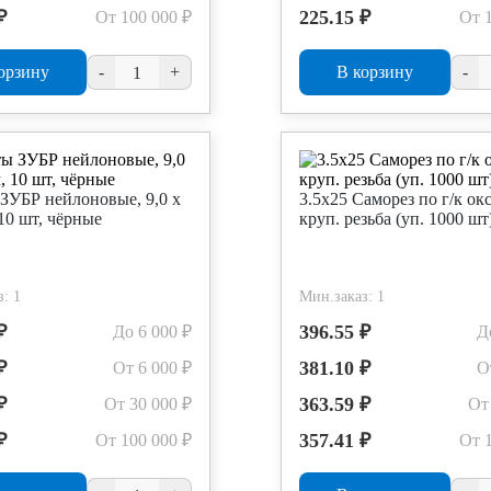
₽
225.15 ₽
От 100 000 ₽
От 
орзину
-
+
В корзину
-
ЗУБР нейлоновые, 9,0 х
3.5х25 Саморез по г/к ок
10 шт, чёрные
круп. резьба (уп. 1000 шт
: 1
Мин.заказ: 1
₽
396.55 ₽
До 6 000 ₽
Д
₽
381.10 ₽
От 6 000 ₽
О
₽
363.59 ₽
От 30 000 ₽
От
₽
357.41 ₽
От 100 000 ₽
От 