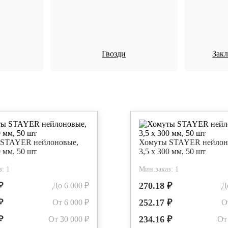
Гвозди
Зак
 STAYER нейлоновые,
Хомуты STAYER нейлон
0 мм, 50 шт
3,5 х 300 мм, 50 шт
: 1
Мин.заказ: 1
₽
270.18 ₽
До 6 000 ₽
Д
₽
252.17 ₽
От 6 000 ₽
О
₽
234.16 ₽
От 30 000 ₽
От