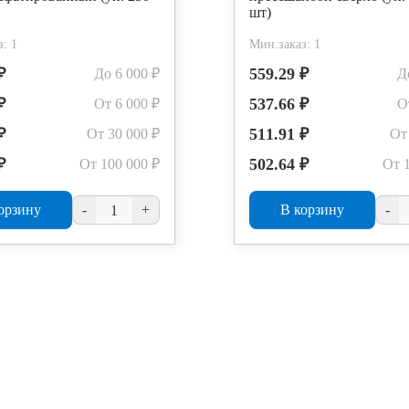
шт)
: 1
Мин.заказ: 1
₽
559.29 ₽
До 6 000 ₽
Д
₽
537.66 ₽
От 6 000 ₽
О
₽
511.91 ₽
От 30 000 ₽
От
₽
502.64 ₽
От 100 000 ₽
От 
орзину
-
+
В корзину
-