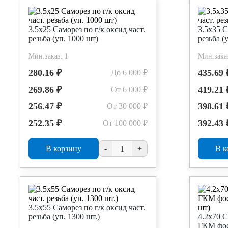
3.5х25 Саморез по г/к оксид част.
3.5х35 С
резьба (уп. 1000 шт)
резьба (
Мин.заказ: 1
Мин.заказ
280.16 ₽
435.69 
До 6 000 ₽
269.86 ₽
419.21 
От 6 000 ₽
256.47 ₽
398.61 
От 30 000 ₽
252.35 ₽
392.43 
От 100 000 ₽
В корзину
-
+
В к
3.5х55 Саморез по г/к оксид част.
резьба (уп. 1300 шт.)
4.2х70 
ГКМ фос