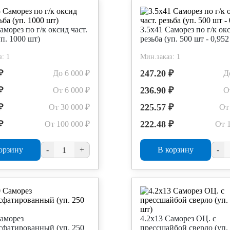
аморез по г/к оксид част.
3.5х41 Саморез по г/к окс
уп. 1000 шт)
резьба (уп. 500 шт - 0,952
: 1
Мин.заказ: 1
₽
247.20 ₽
До 6 000 ₽
Д
₽
236.90 ₽
От 6 000 ₽
О
₽
225.57 ₽
От 30 000 ₽
От
₽
222.48 ₽
От 100 000 ₽
От 
орзину
-
+
В корзину
-
Саморез
4.2х13 Саморез ОЦ. с
фатированный (уп. 250
прессшайбой сверло (уп.