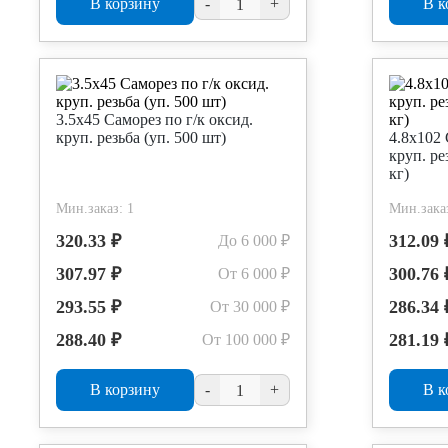
В корзину
-
+
В к
3.5х45 Саморез по г/к оксид.
круп. резьба (уп. 500 шт)
4.8х102 
круп. ре
кг)
Мин.заказ: 1
Мин.заказ
320.33 ₽
312.09 
До 6 000 ₽
307.97 ₽
300.76 
От 6 000 ₽
293.55 ₽
286.34 
От 30 000 ₽
288.40 ₽
281.19 
От 100 000 ₽
В корзину
-
+
В к