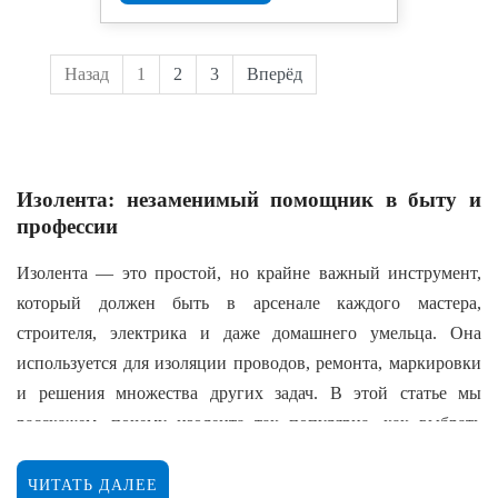
Назад
1
2
3
Вперёд
Изолента: незаменимый помощник в быту и
профессии
Изолента — это простой, но крайне важный инструмент,
который должен быть в арсенале каждого мастера,
строителя, электрика и даже домашнего умельца. Она
используется для изоляции проводов, ремонта, маркировки
и решения множества других задач. В этой статье мы
расскажем, почему изолента так популярна, как выбрать
подходящий вариант и какие преимущества предлагают
современные модели.
ЧИТАТЬ ДАЛЕЕ