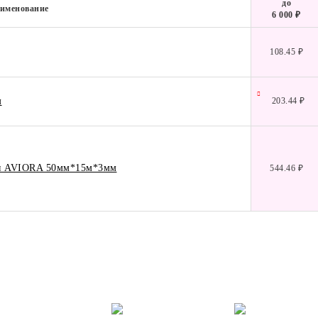
до
именование
6 000 ₽
108.45 ₽
м
203.44 ₽
ая AVIORA 50мм*15м*3мм
544.46 ₽