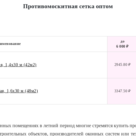
Противомоскитная сетка оптом
до
именование
6 000 ₽
я, 1,4х30 м (42м2)
2945.80 ₽
ая, 1,6х30 м (48м2)
3347.50 ₽
нных помещениях в летний период многие стремятся купить пр
роительных объектов, производителей оконных систем или те