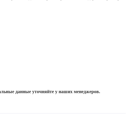
шетках;
уальные данные уточняйте у наших менеджеров.
ию и механическим воздействиям;
ет свою структуру на протяжении многих сезонов;