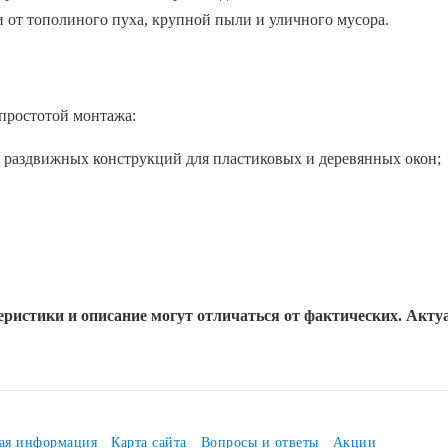
и от тополиного пуха, крупной пыли и уличного мусора.
 простотой монтажа:
и раздвижных конструкций для пластиковых и деревянных окон;
ок, террас и входных групп от назойливых насекомых;
фильтрующего слоя на приточных клапанах и вентиляционных ре
дителей при сохранении естественного воздухообмена;
оемов на этапе отделочных работ.
ристики и описание могут отличаться от фактических. Акт
чественных полимерных волокон, которые устойчивы к растяжен
талога не выгорает на солнце, не становится хрупким и сохраня
ая информация
Карта сайта
Вопросы и ответы
Акции