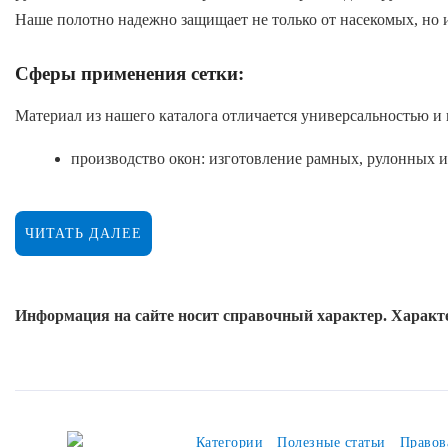
Наше полотно надежно защищает не только от насекомых, но 
Сферы применения сетки:
Материал из нашего каталога отличается универсальностью и
производство окон: изготовление рамных, рулонных 
обустройство загородных домов: защита веранд, бесед
вентиляционные системы: использование в качестве 
ЧИТАТЬ ДАЛЕЕ
сельское хозяйство: защита парников и теплиц от вре
строительные нужды: временное закрытие оконных пр
Информация на сайте носит справочный характер. Характе
Ключевые преимущества:
высокая прочность полотна: сетка изготовлена из ка
устойчивость к ультрафиолету: материал из нашего ка
Категории
Полезные статьи
Правов