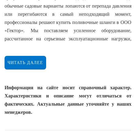
обычные садовые варианты лопаются от перепада давления
или перегибаются в самый неподходящий момент,
профессионалы решают купить поливочные шланги в ООО
«Гектор». Мы поставляем усиленное оборудование,
рассчитанное на серьезные эксплуатационные нагрузки,
которое сохраняет пропускную способность даже в
экстремальных условиях.
ЧИТАТЬ ДАЛЕЕ
Надежные решения из нашего каталога:
Мы предлагаем шланги с повышенным запасом прочности
Информация на сайте носит справочный характер.
для стабильной работы под высоким давлением:
Характеристики и описание могут отличаться от
фактических. Актуальные данные уточняйте у наших
армированные шланги (до 15 атм.): оптимальный
менеджеров.
выбор из нашего каталога для бытовых и
полупрофессиональных систем; многослойная
структура с нитевым каркасом предотвращает