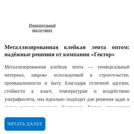
Измерительный
инструмент
Металлизированная клейкая лента оптом:
надёжные решения от компании «Гектор»
Металлизированная клейкая лента — универсальный
материал, широко используемый в строительстве,
промышленности и быту. Благодаря отличной адгезии,
стойкости к влаге, температурам и воздействию
ультрафиолета, она идеально подходит для решения задач в
самых разных условиях. Компания «Гектор» предлагает
приобрести металлизированную клейкую ленту оптом с
доставкой по всей России, обеспечивая высокий стандарт
ЧИТАТЬ ДАЛЕЕ
качества и надежности продукции.