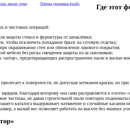
оры, маски, очки
Плёнка укрывная 4walls
Где этот 
х и чистовых операций:
для защиты стекол и фурнитуры от шпаклёвки;
ен, чтобы исключить попадание брызг на готовую отделку;
 при окрашивании стен или обновлении лакового покрытия;
ой мебели без риска смещения защиты из-за сквозняков;
ых «штор», предотвращающих распространение пыли в жилые ко
прилегает к поверхности, не допуская затекания краски, но при 
 зарядом, благодаря которому она сама расправляется и плотно
кие частицы, не давая строительной пыли повторно подниматьс
 нашего каталога выдерживает натяжение и случайные касания и
азмер, а малый вес позволяет работать на высоте без лишних ус
тор»