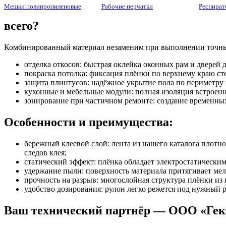
Мешки полипропиленовые
Рабочие перчатки
Респират
всего?
Комбинированный материал незаменим при выполнении точны
отделка откосов: быстрая оклейка оконных рам и дверей 
покраска потолка: фиксация плёнки по верхнему краю ст
защита плинтусов: надёжное укрытие пола по периметру
кухонные и мебельные модули: полная изоляция встроенн
зонирование при частичном ремонте: создание временн
Особенности и преимущества:
бережный клеевой слой: лента из нашего каталога плотно 
следов клея;
статический эффект: плёнка обладает электростатическим
удержание пыли: поверхность материала притягивает мел
прочность на разрыв: многослойная структура плёнки из
удобство дозирования: рулон легко режется под нужный р
Ваш технический партнёр — ООО «Гек