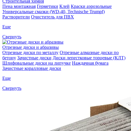
Строительная химия
Пена монтажная
Герметики
Клей
Краски аэрозольные
Универсальные смазки (WD-40, Technische Trumpf)
Растворители
Очиститель для ПВХ
Еще
Свернуть
Отрезные диски и абразивы
Отрезные диски по металлу
Отрезные алмазные диски по
бетону
Зачистные диски
Диски лепестковые торцевые (КЛТ)
Шлифовальные диски на липучке
Наждачная бумага
Зачистные коралловые диски
Еще
Свернуть