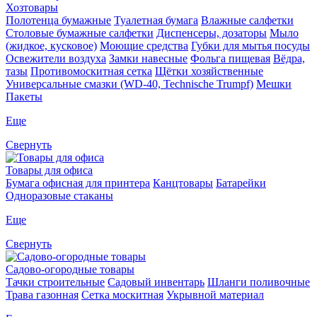
Хозтовары
Полотенца бумажные
Туалетная бумага
Влажные салфетки
Столовые бумажные салфетки
Диспенсеры, дозаторы
Мыло
(жидкое, кусковое)
Моющие средства
Губки для мытья посуды
Освежители воздуха
Замки навесные
Фольга пищевая
Вёдра,
тазы
Противомоскитная сетка
Щётки хозяйственные
Универсальные смазки (WD-40, Technische Trumpf)
Мешки
Пакеты
Еще
Свернуть
Товары для офиса
Бумага офисная для принтера
Канцтовары
Батарейки
Одноразовые стаканы
Еще
Свернуть
Садово-огородные товары
Тачки строительные
Садовый инвентарь
Шланги поливочные
Трава газонная
Сетка москитная
Укрывной материал