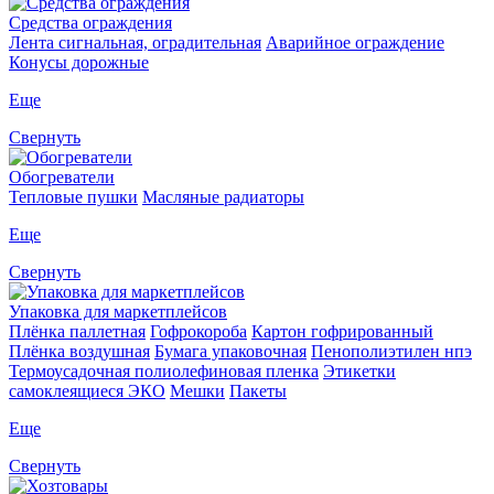
Средства ограждения
Лента сигнальная, оградительная
Аварийное ограждение
Конусы дорожные
Еще
Свернуть
Обогреватели
Тепловые пушки
Масляные радиаторы
Еще
Свернуть
Упаковка для маркетплейсов
Плёнка паллетная
Гофрокороба
Картон гофрированный
Плёнка воздушная
Бумага упаковочная
Пенополиэтилен нпэ
Термоусадочная полиолефиновая пленка
Этикетки
самоклеящиеся ЭКО
Мешки
Пакеты
Еще
Свернуть