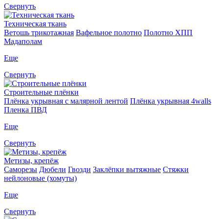
Свернуть
Техническая ткань
Ветошь трикотажная
Вафельное полотно
Полотно ХПП
Мадаполам
Еще
Свернуть
Строительные плёнки
Плёнка укрывная с малярной лентой
Плёнка укрывная 4walls
Пленка ПВД
Еще
Свернуть
Метизы, крепёж
Саморезы
Дюбели
Гвозди
Заклёпки вытяжные
Стяжки
нейлоновые (хомуты)
Еще
Свернуть