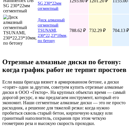
1293.60 ₽
1201.20 ₽
1155.00
SG 230*22мм
сегментный
Диск алмазный
сегментный
788.62 ₽
732.29 ₽
704.13 ₽
TSUNAMI,
230*22,23*10мм,
по бетону
Отрезные алмазные диски по бетону:
когда график работ не терпит простоев
Если ваша бригада вязнет в армированном бетоне, а диски
«горят» один за другим, советуем купить отрезные алмазные
диски в ООО «Гектор». На крупных объектах время — самый
дорогой ресурс, и мы предлагаем инструмент, который его
экономит. Наши сегментные алмазные диски — это не просто
расходник, а решение для тяжелой резки: когда нужно
пробиться сквозь старый бетон, кирпичную кладку или
гранитный наполнитель, сохранив при этом четкую
геометрию реза и высокую скорость проходки.