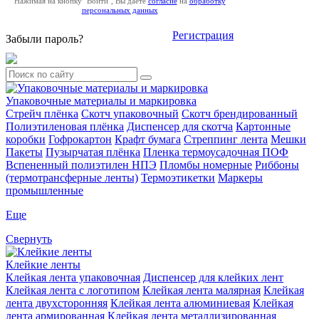
Нажимая на кнопку "Войти", Вы даёте
согласие
на
обработку
персональных данных
Регистрация
Забыли пароль?
Упаковочные материалы и маркировка
Стрейч плёнка
Скотч упаковочный
Скотч брендированный
Полиэтиленовая плёнка
Диспенсер для скотча
Картонные
коробки
Гофрокартон
Крафт бумага
Стреппинг лента
Мешки
Пакеты
Пузырчатая плёнка
Пленка термоусадочная ПОФ
Вспененный полиэтилен НПЭ
Пломбы номерные
Риббоны
(термотрансферные ленты)
Термоэтикетки
Маркеры
промышленные
Еще
Свернуть
Клейкие ленты
Клейкая лента упаковочная
Диспенсер для клейких лент
Клейкая лента с логотипом
Клейкая лента малярная
Клейкая
лента двухсторонняя
Клейкая лента алюминиевая
Клейкая
лента армированная
Клейкая лента металлизированная