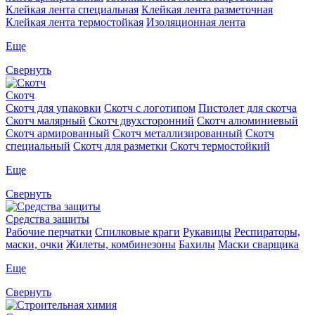
Клейкая лента специальная
Клейкая лента разметочная
Клейкая лента термостойкая
Изоляционная лента
Еще
Свернуть
Скотч
Скотч для упаковки
Скотч с логотипом
Пистолет для скотча
Скотч малярный
Скотч двухсторонний
Скотч алюминиевый
Скотч армированный
Скотч металлизированный
Скотч
специальный
Скотч для разметки
Скотч термостойкий
Еще
Свернуть
Средства защиты
Рабочие перчатки
Спилковые краги
Рукавицы
Респираторы,
маски, очки
Жилеты, комбинезоны
Бахилы
Маски сварщика
Еще
Свернуть