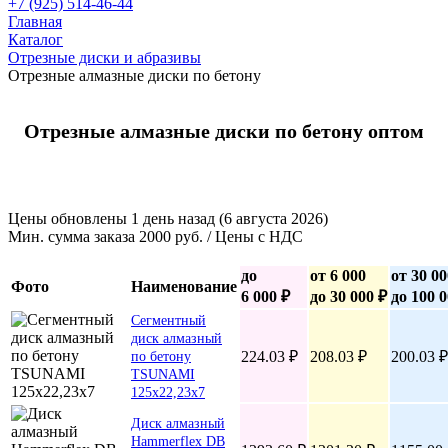
+7 (925) 514-46-44
Главная
Каталог
Отрезные диски и абразивы
Отрезные алмазные диски по бетону
Отрезные алмазные диски по бетону оптом
Цены обновлены 1 день назад (6 августа 2026)
Мин. сумма заказа 2000 руб. / Цены с НДС
до
от 6 000
от 30 00
Фото
Наименование
6 000 ₽
до 30 000 ₽
до 100 0
Сегментный
диск алмазный
224.03 ₽
208.03 ₽
200.03 ₽
по бетону
TSUNAMI
125х22,23х7
Диск алмазный
Hammerflex DB