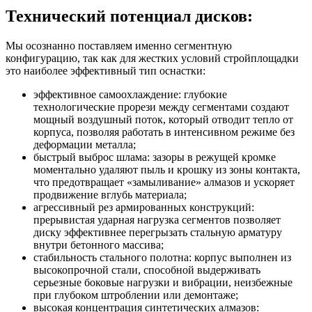
Технический потенциал дисков:
Мы осознанно поставляем именно сегментную
конфигурацию, так как для жестких условий стройплощадки
это наиболее эффективный тип оснастки:
эффективное самоохлаждение: глубокие
технологические прорези между сегментами создают
мощный воздушный поток, который отводит тепло от
корпуса, позволяя работать в интенсивном режиме без
деформации металла;
быстрый выброс шлама: зазоры в режущей кромке
моментально удаляют пыль и крошку из зоны контакта,
что предотвращает «замыливание» алмазов и ускоряет
продвижение вглубь материала;
агрессивный рез армированных конструкций:
прерывистая ударная нагрузка сегментов позволяет
диску эффективнее перегрызать стальную арматуру
внутри бетонного массива;
стабильность стального полотна: корпус выполнен из
высокопрочной стали, способной выдерживать
серьезные боковые нагрузки и вибрации, неизбежные
при глубоком штроблении или демонтаже;
высокая концентрация синтетических алмазов: