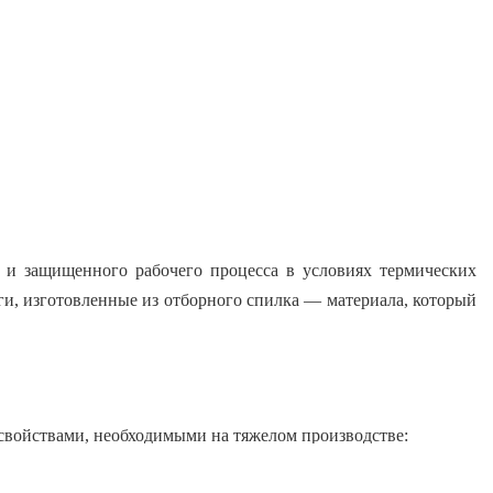
 и защищенного рабочего процесса в условиях термических
ги, изготовленные из отборного спилка — материала, который
свойствами, необходимыми на тяжелом производстве:
ерживая кратковременный контакт с нагретыми поверхностями;