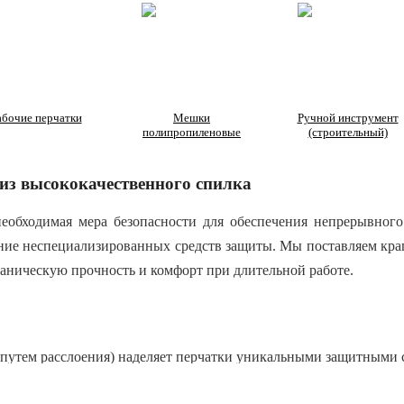
абочие перчатки
Мешки
Ручной инструмент
полипропиленовые
(строительный)
из высококачественного спилка
обходимая мера безопасности для обеспечения непрерывного
ание неспециализированных средств защиты. Мы поставляем кра
ханическую прочность и комфорт при длительной работе.
 путем расслоения) наделяет перчатки уникальными защитными 
горит при попадании искр и брызг расплавленного металла, выд