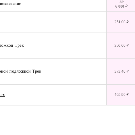
до
именование
6 000 ₽
251.00 ₽
дложкой Трек
350.00 ₽
ховой подложкой Трек
373.40 ₽
мех
405.90 ₽