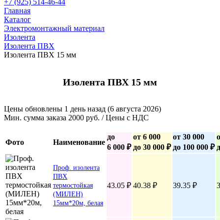
+7 (925) 514-46-44
Главная
Каталог
Электромонтажный материал
Изолента
Изолента ПВХ
Изолента ПВХ 15 мм
Изолента ПВХ 15 мм
Цены обновлены 1 день назад (6 августа 2026)
Мин. сумма заказа 2000 руб. / Цены с НДС
до
от 6 000
от 30 000
Фото
Наименование
6 000 ₽
до 30 000 ₽
до 100 000 ₽
Проф. изолента
ПВХ
43.05 ₽
40.38 ₽
39.35 ₽
3
термостойкая
(МИЛЕН)
15мм*20м, белая