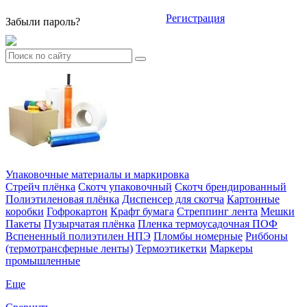
Регистрация
Забыли пароль?
Упаковочные материалы и маркировка
Стрейч плёнка
Скотч упаковочный
Скотч брендированный
Полиэтиленовая плёнка
Диспенсер для скотча
Картонные
коробки
Гофрокартон
Крафт бумага
Стреппинг лента
Мешки
Пакеты
Пузырчатая плёнка
Пленка термоусадочная ПОФ
Вспененный полиэтилен НПЭ
Пломбы номерные
Риббоны
(термотрансферные ленты)
Термоэтикетки
Маркеры
промышленные
Еще