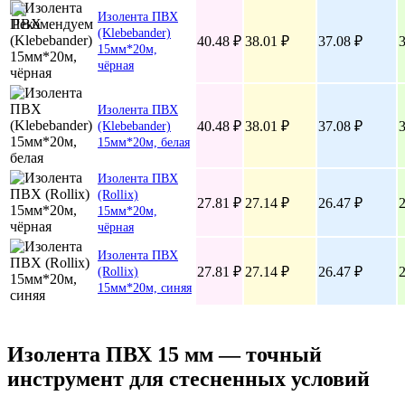
Изолента ПВХ
(Klebebander)
40.48 ₽
38.01 ₽
37.08 ₽
3
15мм*20м,
чёрная
Изолента ПВХ
40.48 ₽
38.01 ₽
37.08 ₽
3
(Klebebander)
15мм*20м, белая
Изолента ПВХ
(Rollix)
27.81 ₽
27.14 ₽
26.47 ₽
2
15мм*20м,
чёрная
Изолента ПВХ
27.81 ₽
27.14 ₽
26.47 ₽
2
(Rollix)
15мм*20м, синяя
Изолента ПВХ 15 мм — точный
инструмент для стесненных условий