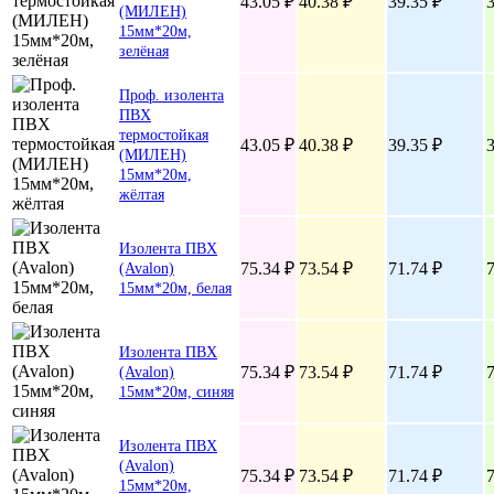
43.05 ₽
40.38 ₽
39.35 ₽
3
(МИЛЕН)
15мм*20м,
зелёная
Проф. изолента
ПВХ
термостойкая
43.05 ₽
40.38 ₽
39.35 ₽
3
(МИЛЕН)
15мм*20м,
жёлтая
Изолента ПВХ
75.34 ₽
73.54 ₽
71.74 ₽
7
(Avalon)
15мм*20м, белая
Изолента ПВХ
75.34 ₽
73.54 ₽
71.74 ₽
7
(Avalon)
15мм*20м, синяя
Изолента ПВХ
(Avalon)
75.34 ₽
73.54 ₽
71.74 ₽
7
15мм*20м,