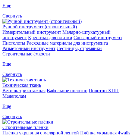
Еще
Свернуть
Ручной инструмент (строительный)
Измерительный инструмент
Малярно-штукатурный
инструмент
Крестики для плитки
Слесарный инструмент
Пистолеты
Расходные материалы для инструмента
Разметочный инструмент
Лестницы, стремянки
Строительные ёмкости
Еще
Свернуть
Техническая ткань
Ветошь трикотажная
Вафельное полотно
Полотно ХПП
Мадаполам
Еще
Свернуть
Строительные плёнки
Плёнка укрывная с малярной лентой
Плёнка укрывная 4walls