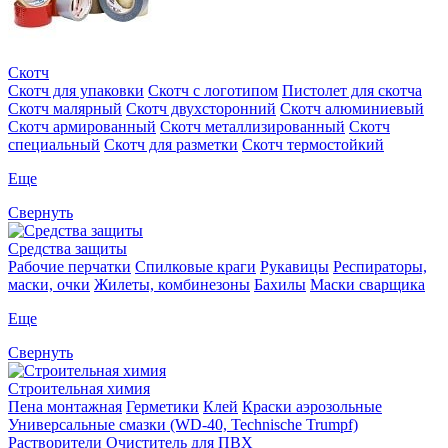
Скотч
Скотч для упаковки
Скотч с логотипом
Пистолет для скотча
Скотч малярный
Скотч двухсторонний
Скотч алюминиевый
Скотч армированный
Скотч металлизированный
Скотч
специальный
Скотч для разметки
Скотч термостойкий
Еще
Свернуть
Средства защиты
Рабочие перчатки
Спилковые краги
Рукавицы
Респираторы,
маски, очки
Жилеты, комбинезоны
Бахилы
Маски сварщика
Еще
Свернуть
Строительная химия
Пена монтажная
Герметики
Клей
Краски аэрозольные
Универсальные смазки (WD-40, Technische Trumpf)
Растворители
Очиститель для ПВХ