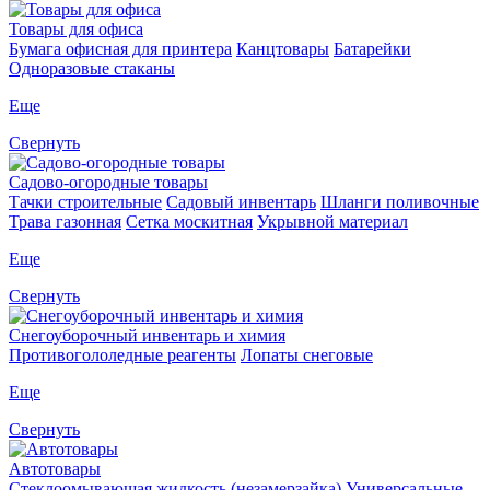
Товары для офиса
Бумага офисная для принтера
Канцтовары
Батарейки
Одноразовые стаканы
Еще
Свернуть
Садово-огородные товары
Тачки строительные
Садовый инвентарь
Шланги поливочные
Трава газонная
Сетка москитная
Укрывной материал
Еще
Свернуть
Снегоуборочный инвентарь и химия
Противогололедные реагенты
Лопаты снеговые
Еще
Свернуть
Автотовары
Стеклоомывающая жидкость (незамерзайка)
Универсальные