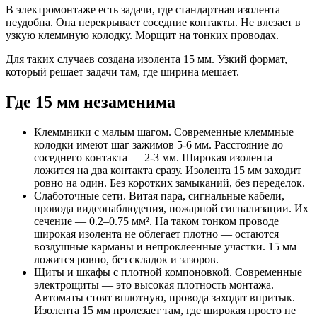
В электромонтаже есть задачи, где стандартная изолента
неудобна. Она перекрывает соседние контакты. Не влезает в
узкую клеммную колодку. Морщит на тонких проводах.
Для таких случаев создана изолента 15 мм. Узкий формат,
который решает задачи там, где ширина мешает.
Где 15 мм незаменима
Клеммники с малым шагом. Современные клеммные
колодки имеют шаг зажимов 5-6 мм. Расстояние до
соседнего контакта — 2-3 мм. Широкая изолента
ложится на два контакта сразу. Изолента 15 мм заходит
ровно на один. Без коротких замыканий, без переделок.
Слаботочные сети. Витая пара, сигнальные кабели,
провода видеонаблюдения, пожарной сигнализации. Их
сечение — 0.2–0.75 мм². На таком тонком проводе
широкая изолента не облегает плотно — остаются
воздушные карманы и непроклеенные участки. 15 мм
ложится ровно, без складок и зазоров.
Щиты и шкафы с плотной компоновкой. Современные
электрощиты — это высокая плотность монтажа.
Автоматы стоят вплотную, провода заходят впритык.
Изолента 15 мм пролезает там, где широкая просто не