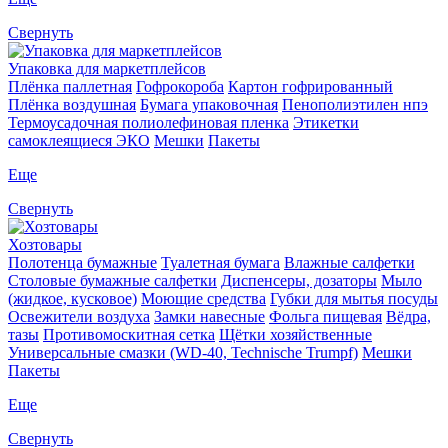
Свернуть
Упаковка для маркетплейсов
Плёнка паллетная
Гофрокороба
Картон гофрированный
Плёнка воздушная
Бумага упаковочная
Пенополиэтилен нпэ
Термоусадочная полиолефиновая пленка
Этикетки
самоклеящиеся ЭКО
Мешки
Пакеты
Еще
Свернуть
Хозтовары
Полотенца бумажные
Туалетная бумага
Влажные салфетки
Столовые бумажные салфетки
Диспенсеры, дозаторы
Мыло
(жидкое, кусковое)
Моющие средства
Губки для мытья посуды
Освежители воздуха
Замки навесные
Фольга пищевая
Вёдра,
тазы
Противомоскитная сетка
Щётки хозяйственные
Универсальные смазки (WD-40, Technische Trumpf)
Мешки
Пакеты
Еще
Свернуть