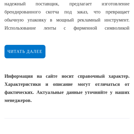
надежный поставщик, предлагает изготовление
брендированного скотча под заказ, что превращает
обычную упаковку в мощный рекламный инструмент.
Использование ленты с фирменной символикой
значительно упрощает идентификацию грузов на складах и
транспортных узлах, выделяя ваш товар на фоне
ЧИТАТЬ ДАЛЕЕ
конкурентов. Покупка персонализированной ленты также
служит дополнительной пломбой: в отличие от
стандартного прозрачного скотча, эту ленту невозможно
Информация на сайте носит справочный характер.
незаметно заменить при попытке хищения содержимого
Характеристики и описание могут отличаться от
короба.
фактических. Актуальные данные уточняйте у наших
Эффективная реклама и защита в одном
менеджеров.
решении
Клейкая лента с логотипом изготавливается с учетом ваших
требований к дизайну и цветовой гамме. Мы предлагаем