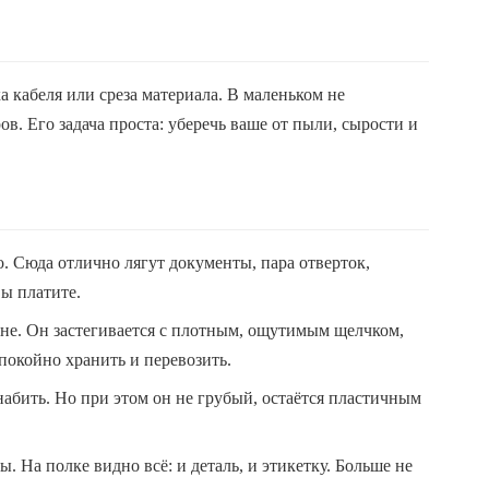
ка кабеля или среза материала. В маленьком не
ов. Его задача проста: уберечь ваше от пыли, сырости и
о. Сюда отлично лягут документы, пара отверток,
вы платите.
мане. Он застегивается с плотным, ощутимым щелчком,
спокойно хранить и перевозить.
 набить. Но при этом он не грубый, остаётся пластичным
. На полке видно всё: и деталь, и этикетку. Больше не