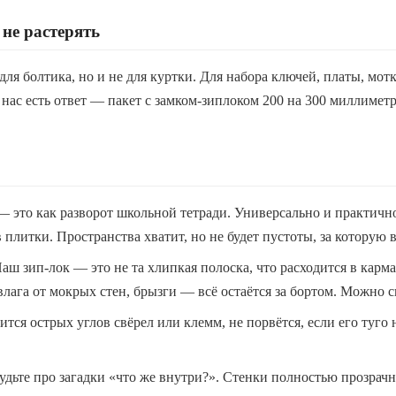
не растерять
для болтика, но и не для куртки. Для набора ключей, платы, мот
 нас есть ответ — пакет с замком-зиплоком 200 на 300 миллиметр
 — это как разворот школьной тетради. Универсально и практичн
 плитки. Пространства хватит, но не будет пустоты, за которую 
 Наш зип-лок — это не та хлипкая полоска, что расходится в кар
влага от мокрых стен, брызги — всё остаётся за бортом. Можно 
ится острых углов свёрел или клемм, не порвётся, если его туго
удьте про загадки «что же внутри?». Стенки полностью прозрачны