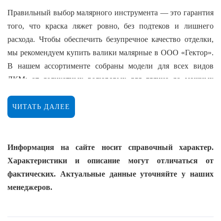
Правильный выбор малярного инструмента — это гарантия
того, что краска ляжет ровно, без подтеков и лишнего
расхода. Чтобы обеспечить безупречное качество отделки,
мы рекомендуем купить валики малярные в ООО «Гектор».
В нашем ассортименте собраны модели для всех видов
ЛКМ: от деликатных велюровых для глянца до мощных
фасадных, способных прокрасить самую грубую фактуру.
ЧИТАТЬ ДАЛЕЕ
Какой тип валика необходим для вашего
объекта?
Информация на сайте носит справочный характер.
Мы поставляем полный спектр оснастки из нашего каталога
Характеристики и описание могут отличаться от
под конкретные задачи:
фактических. Актуальные данные уточняйте у наших
мини-валики гирпаинт и велюр: идеальны для
менеджеров.
работы в узких местах, окрашивания откосов и
радиаторов, обеспечивают высокую точность в