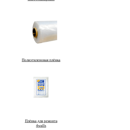
Полиэтиленовая плёнка
Плёнка для ремонта
4walls