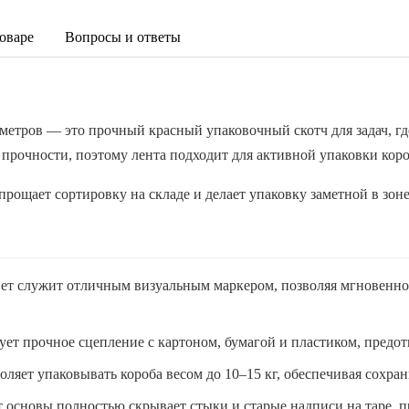
оваре
Вопросы и ответы
метров — это прочный красный упаковочный скотч для задач, г
 прочности, поэтому лента подходит для активной упаковки ко
рощает сортировку на складе и делает упаковку заметной в зоне
вет служит отличным визуальным маркером, позволяя мгновенно 
ует прочное сцепление с картоном, бумагой и пластиком, предо
оляет упаковывать короба весом до 10–15 кг, обеспечивая сохра
 основы полностью скрывает стыки и старые надписи на таре, п