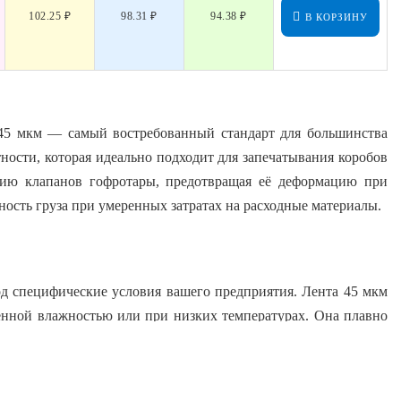
102.25 ₽
98.31 ₽
94.38 ₽
В КОРЗИНУ
45 мкм — самый востребованный стандарт для большинства
ности, которая идеально подходит для запечатывания коробов
ацию клапанов гофротары, предотвращая её деформацию при
ность груза при умеренных затратах на расходные материалы.
од специфические условия вашего предприятия. Лента 45 мкм
менной влажностью или при низких температурах. Она плавно
ерегает товар от пыли и случайного вскрытия.