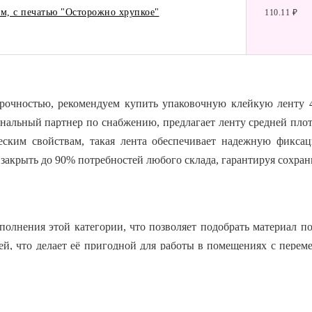
м, с печатью "Осторожно хрупкое"
110.11 ₽
рочностью, рекомендуем купить упаковочную клейкую ленту 
нальный партнер по снабжению, предлагает ленту средней плот
еским свойствам, такая лента обеспечивает надежную фикс
закрыть до 90% потребностей любого склада, гарантируя сохран
олнения этой категории, что позволяет подобрать материал п
й, что делает её пригодной для работы в помещениях с пере
к поверхности, создавая герметичный защитный слой, который об