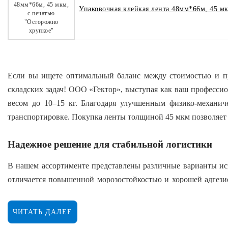
Упаковочная клейкая лента 48мм*66м, 45 мк
Если вы ищете оптимальный баланс между стоимостью и п
складских задач! ООО «Гектор», выступая как ваш профессио
весом до 10–15 кг. Благодаря улучшенным физико-механич
транспортировке. Покупка ленты толщиной 45 мкм позволяет 
Надежное решение для стабильной логистики
В нашем ассортименте представлены различные варианты исп
отличается повышенной морозостойкостью и хорошей адгезие
разматывается, не рвется при натяжении и плотно прилегает 
ЧИТАТЬ ДАЛЕЕ
Ключевые преимущества: