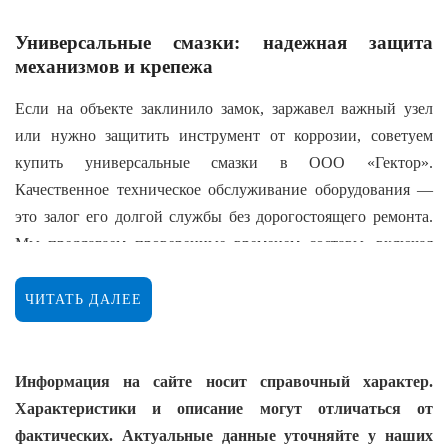
Универсальные смазки: надежная защита
механизмов и крепежа
Если на объекте заклинило замок, заржавел важный узел
или нужно защитить инструмент от коррозии, советуем
купить универсальные смазки в ООО «Гектор».
Качественное техническое обслуживание оборудования —
это залог его долгой службы без дорогостоящего ремонта.
Мы предлагаем проверенные временем составы, включая
легендарную WD-40 и высокоэффективную химию
Technische Trumpf, которые справляются с самыми
ЧИТАТЬ ДАЛЕЕ
сложными задачами по очистке, смазке и защите
металлических деталей.
Информация на сайте носит справочный характер.
Для чего необходимы универсальные смазки на
Характеристики и описание могут отличаться от
объекте:
фактических. Актуальные данные уточняйте у наших