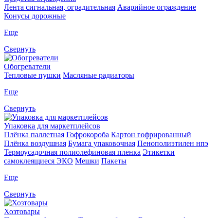
Лента сигнальная, оградительная
Аварийное ограждение
Конусы дорожные
Еще
Свернуть
Обогреватели
Тепловые пушки
Масляные радиаторы
Еще
Свернуть
Упаковка для маркетплейсов
Плёнка паллетная
Гофрокороба
Картон гофрированный
Плёнка воздушная
Бумага упаковочная
Пенополиэтилен нпэ
Термоусадочная полиолефиновая пленка
Этикетки
самоклеящиеся ЭКО
Мешки
Пакеты
Еще
Свернуть
Хозтовары