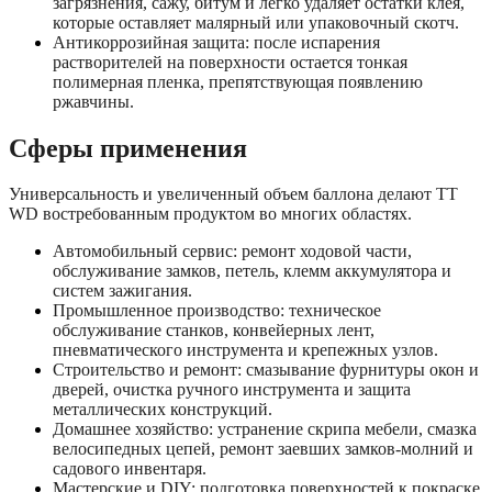
загрязнения, сажу, битум и легко удаляет остатки клея,
которые оставляет малярный или упаковочный скотч.
Антикоррозийная защита: после испарения
растворителей на поверхности остается тонкая
полимерная пленка, препятствующая появлению
ржавчины.
Сферы применения
Универсальность и увеличенный объем баллона делают TT
WD востребованным продуктом во многих областях.
Автомобильный сервис: ремонт ходовой части,
обслуживание замков, петель, клемм аккумулятора и
систем зажигания.
Промышленное производство: техническое
обслуживание станков, конвейерных лент,
пневматического инструмента и крепежных узлов.
Строительство и ремонт: смазывание фурнитуры окон и
дверей, очистка ручного инструмента и защита
металлических конструкций.
Домашнее хозяйство: устранение скрипа мебели, смазка
велосипедных цепей, ремонт заевших замков-молний и
садового инвентаря.
Мастерские и DIY: подготовка поверхностей к покраске