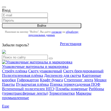
Вход
Нажимая на кнопку "Войти", Вы даёте
согласие
на
обработку
персональных данных
Регистрация
Забыли пароль?
Упаковочные материалы и маркировка
Стрейч плёнка
Скотч упаковочный
Скотч брендированный
Полиэтиленовая плёнка
Диспенсер для скотча
Картонные
коробки
Гофрокартон
Крафт бумага
Стреппинг лента
Мешки
Пакеты
Пузырчатая плёнка
Пленка термоусадочная ПОФ
Вспененный полиэтилен НПЭ
Пломбы номерные
Риббоны
(термотрансферные ленты)
Термоэтикетки
Маркеры
промышленные
Еще