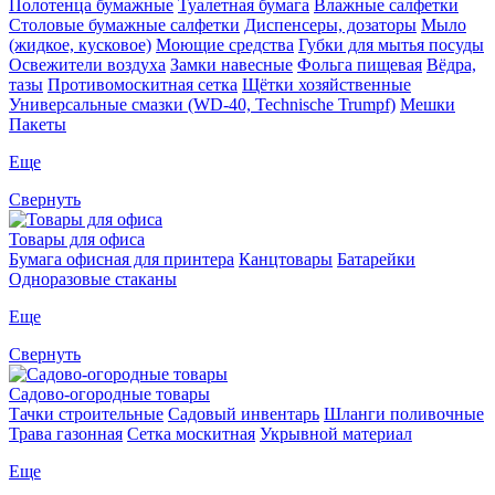
Полотенца бумажные
Туалетная бумага
Влажные салфетки
Столовые бумажные салфетки
Диспенсеры, дозаторы
Мыло
(жидкое, кусковое)
Моющие средства
Губки для мытья посуды
Освежители воздуха
Замки навесные
Фольга пищевая
Вёдра,
тазы
Противомоскитная сетка
Щётки хозяйственные
Универсальные смазки (WD-40, Technische Trumpf)
Мешки
Пакеты
Еще
Свернуть
Товары для офиса
Бумага офисная для принтера
Канцтовары
Батарейки
Одноразовые стаканы
Еще
Свернуть
Садово-огородные товары
Тачки строительные
Садовый инвентарь
Шланги поливочные
Трава газонная
Сетка москитная
Укрывной материал
Еще