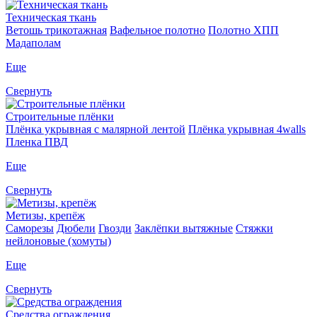
Техническая ткань
Ветошь трикотажная
Вафельное полотно
Полотно ХПП
Мадаполам
Еще
Свернуть
Строительные плёнки
Плёнка укрывная с малярной лентой
Плёнка укрывная 4walls
Пленка ПВД
Еще
Свернуть
Метизы, крепёж
Саморезы
Дюбели
Гвозди
Заклёпки вытяжные
Стяжки
нейлоновые (хомуты)
Еще
Свернуть
Средства ограждения