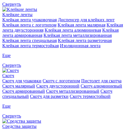
Свернуть
Клейкие ленты
Клейкая лента упаковочная
Диспенсер для клейких лент
Клейкая лента с логотипом
Клейкая лента малярная
Клейкая
лента двухсторонняя
Клейкая лента алюминиевая
Клейкая
лента армированная
Клейкая лента металлизированная
Клейкая лента специальная
Клейкая лента разметочная
Клейкая лента термостойкая
Изоляционная лента
Еще
Свернуть
Скотч
Скотч для упаковки
Скотч с логотипом
Пистолет для скотча
Скотч малярный
Скотч двухсторонний
Скотч алюминиевый
Скотч армированный
Скотч металлизированный
Скотч
специальный
Скотч для разметки
Скотч термостойкий
Еще
Свернуть
Средства защиты