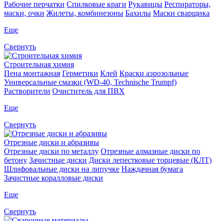
Рабочие перчатки
Спилковые краги
Рукавицы
Респираторы,
маски, очки
Жилеты, комбинезоны
Бахилы
Маски сварщика
Еще
Свернуть
Строительная химия
Пена монтажная
Герметики
Клей
Краски аэрозольные
Универсальные смазки (WD-40, Technische Trumpf)
Растворители
Очиститель для ПВХ
Еще
Свернуть
Отрезные диски и абразивы
Отрезные диски по металлу
Отрезные алмазные диски по
бетону
Зачистные диски
Диски лепестковые торцевые (КЛТ)
Шлифовальные диски на липучке
Наждачная бумага
Зачистные коралловые диски
Еще
Свернуть