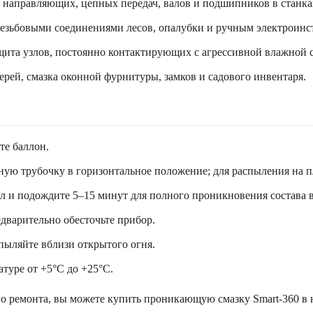
аправляющих, цепных передач, валов и подшипников в станках
 резьбовыми соединениями лесов, опалубки и ручным электроинс
ита узлов, постоянно контактирующих с агрессивной влажной 
ерей, смазка оконной фурнитуры, замков и садового инвентаря.
те баллон.
ую трубочку в горизонтальное положение; для распыления на п
л и подождите 5–15 минут для полного проникновения состава в 
едварительно обесточьте прибор.
пыляйте вблизи открытого огня.
атуре от +5°C до +25°C.
го ремонта, вы можете купить проникающую смазку Smart-360 