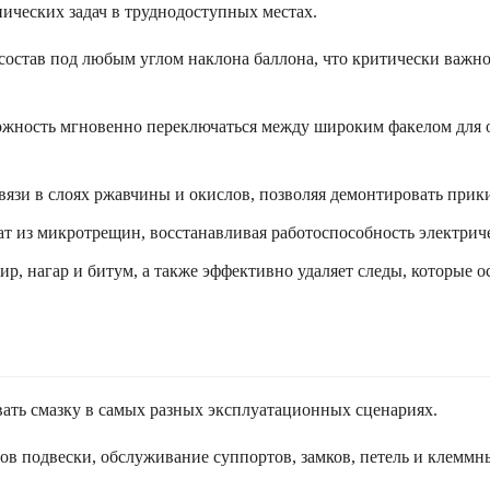
нических задач в труднодоступных местах.
 состав под любым углом наклона баллона, что критически важн
жность мгновенно переключаться между широким факелом для о
вязи в слоях ржавчины и окислов, позволяя демонтировать прик
ат из микротрещин, восстанавливая работоспособность электрич
ир, нагар и битум, а также эффективно удаляет следы, которые 
вать смазку в самых разных эксплуатационных сценариях.
в подвески, обслуживание суппортов, замков, петель и клеммн