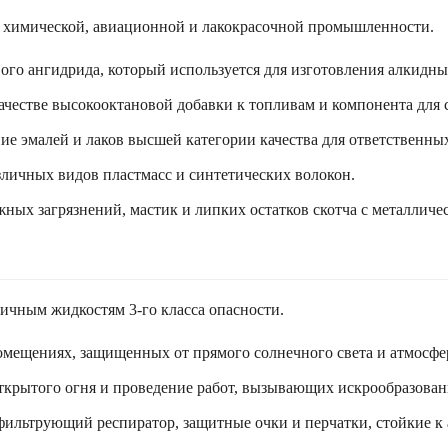
й химической, авиационной и лакокрасочной промышленности.
ого ангидрида, который используется для изготовления алкидн
ачестве высокооктановой добавки к топливам и компонента для
е эмалей и лаков высшей категории качества для ответственны
зличных видов пластмасс и синтетических волокон.
ых загрязнений, мастик и липких остатков скотча с металличе
ичным жидкостям 3-го класса опасности.
омещениях, защищенных от прямого солнечного света и атмосфе
крытого огня и проведение работ, вызывающих искрообразовани
фильтрующий респиратор, защитные очки и перчатки, стойкие к