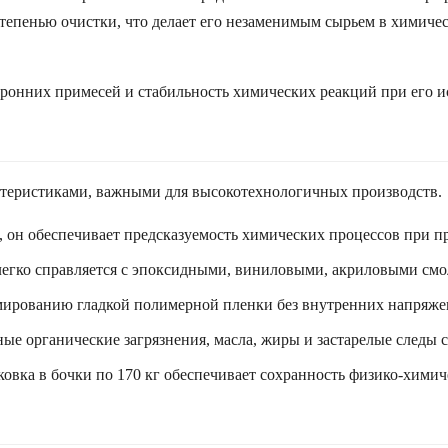
степенью очистки, что делает его незаменимым сырьем в химиче
ронних примесей и стабильность химических реакций при его ис
ктеристиками, важными для высокотехнологичных производств.
, он обеспечивает предсказуемость химических процессов при п
легко справляется с эпоксидными, виниловыми, акриловыми см
мированию гладкой полимерной пленки без внутренних напряже
ые органические загрязнения, масла, жиры и застарелые следы с
овка в бочки по 170 кг обеспечивает сохранность физико-химич