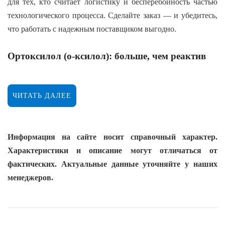
для тех, кто считает логистику и бесперебойность частью
технологического процесса. Сделайте заказ — и убедитесь,
что работать с надежным поставщиком выгодно.
Ортоксилол (о-ксилол): больше, чем реактив
Для технолога ортоксилол — это не абстрактная формула, а
конкретный параметр в регламенте, от которого зависит
ЧИТАТЬ ДАЛЕЕ
выход целевого продукта. Ваша задача — обеспечить
стабильность синтеза. Наша — гарантировать, что с
поставками сырья проблем не будет. Мы не просто продаем
Информация на сайте носит справочный характер.
химию; мы обеспечиваем рабочий ритм вашего цеха, чтобы
Характеристики и описание могут отличаться от
вы могли планировать выпуск продукции на месяцы
фактических. Актуальные данные уточняйте у наших
вперед, а не на поиск очередной партии реагентов.
менеджеров.
Основная фасовка: металлическая бочка 170 кг.
Что вы производите из ортоксилола?