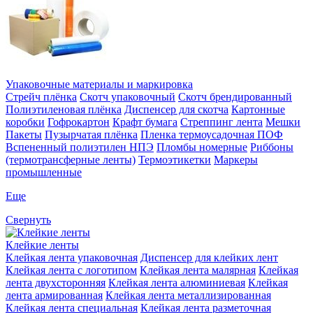
Упаковочные материалы и маркировка
Стрейч плёнка
Скотч упаковочный
Скотч брендированный
Полиэтиленовая плёнка
Диспенсер для скотча
Картонные
коробки
Гофрокартон
Крафт бумага
Стреппинг лента
Мешки
Пакеты
Пузырчатая плёнка
Пленка термоусадочная ПОФ
Вспененный полиэтилен НПЭ
Пломбы номерные
Риббоны
(термотрансферные ленты)
Термоэтикетки
Маркеры
промышленные
Еще
Свернуть
Клейкие ленты
Клейкая лента упаковочная
Диспенсер для клейких лент
Клейкая лента с логотипом
Клейкая лента малярная
Клейкая
лента двухсторонняя
Клейкая лента алюминиевая
Клейкая
лента армированная
Клейкая лента металлизированная
Клейкая лента специальная
Клейкая лента разметочная