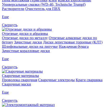
Пена монтажная
Герметики
Клей
Краски аэрозольные
Универсальные смазки (WD-40, Technische Trumpf)
Растворители
Очиститель для ПВХ
Еще
Свернуть
Отрезные диски и абразивы
Отрезные диски по металлу
Отрезные алмазные диски по
бетону
Зачистные диски
Диски лепестковые торцевые (КЛТ)
Шлифовальные диски на липучке
Наждачная бумага
Зачистные коралловые диски
Еще
Свернуть
Сварочные материалы
Проволока сварочная
Сварочные электроды
Краги сварщика
Сварочные маски
Еще
Свернуть