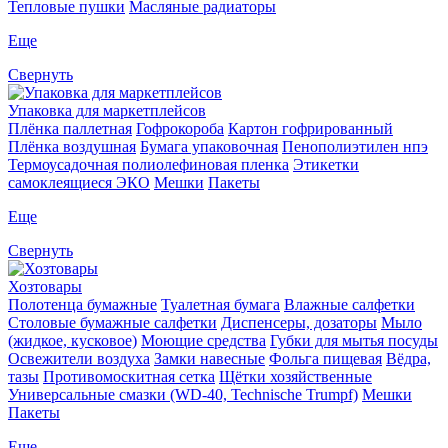
Тепловые пушки
Масляные радиаторы
Еще
Свернуть
Упаковка для маркетплейсов
Плёнка паллетная
Гофрокороба
Картон гофрированный
Плёнка воздушная
Бумага упаковочная
Пенополиэтилен нпэ
Термоусадочная полиолефиновая пленка
Этикетки
самоклеящиеся ЭКО
Мешки
Пакеты
Еще
Свернуть
Хозтовары
Полотенца бумажные
Туалетная бумага
Влажные салфетки
Столовые бумажные салфетки
Диспенсеры, дозаторы
Мыло
(жидкое, кусковое)
Моющие средства
Губки для мытья посуды
Освежители воздуха
Замки навесные
Фольга пищевая
Вёдра,
тазы
Противомоскитная сетка
Щётки хозяйственные
Универсальные смазки (WD-40, Technische Trumpf)
Мешки
Пакеты
Еще