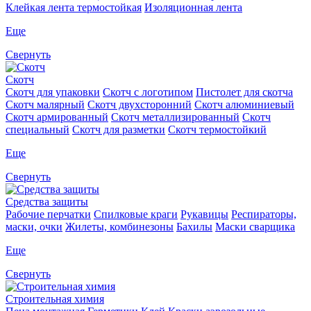
Клейкая лента термостойкая
Изоляционная лента
Еще
Свернуть
Скотч
Скотч для упаковки
Скотч с логотипом
Пистолет для скотча
Скотч малярный
Скотч двухсторонний
Скотч алюминиевый
Скотч армированный
Скотч металлизированный
Скотч
специальный
Скотч для разметки
Скотч термостойкий
Еще
Свернуть
Средства защиты
Рабочие перчатки
Спилковые краги
Рукавицы
Респираторы,
маски, очки
Жилеты, комбинезоны
Бахилы
Маски сварщика
Еще
Свернуть
Строительная химия