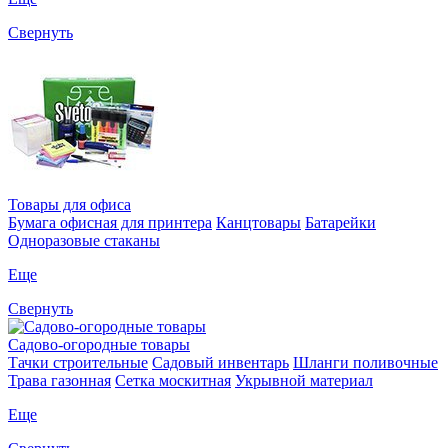
Свернуть
Товары для офиса
Бумага офисная для принтера
Канцтовары
Батарейки
Одноразовые стаканы
Еще
Свернуть
Садово-огородные товары
Тачки строительные
Садовый инвентарь
Шланги поливочные
Трава газонная
Сетка москитная
Укрывной материал
Еще