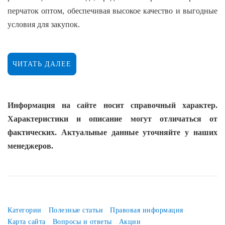
перчаток оптом, обеспечивая высокое качество и выгодные
условия для закупок.
Перчатки обладают несколькими ключевыми
преимуществами:
ЧИТАТЬ ДАЛЕЕ
Защита:
Основная функция перчаток — защита рук от различных
Информация на сайте носит справочный характер.
внешних воздействий. Это может включать защиту от
Характеристики и описание могут отличаться от
химических веществ, механических повреждений,
фактических. Актуальные данные уточняйте у наших
инфекций и загрязнений.
менеджеров.
Удобство и комфорт:
Современные перчатки разработаны с учетом анатомии
руки, что обеспечивает высокий уровень комфорта и
Категории
Полезные статьи
Правовая информация
свободы движений. Это важно для выполнения точных и
Карта сайта
Вопросы и ответы
Акции