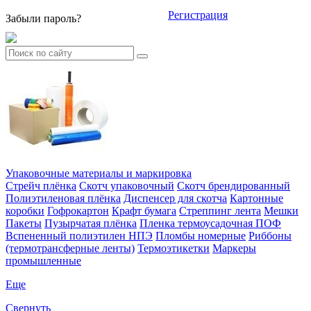
Регистрация
Забыли пароль?
Упаковочные материалы и маркировка
Стрейч плёнка
Скотч упаковочный
Скотч брендированный
Полиэтиленовая плёнка
Диспенсер для скотча
Картонные
коробки
Гофрокартон
Крафт бумага
Стреппинг лента
Мешки
Пакеты
Пузырчатая плёнка
Пленка термоусадочная ПОФ
Вспененный полиэтилен НПЭ
Пломбы номерные
Риббоны
(термотрансферные ленты)
Термоэтикетки
Маркеры
промышленные
Еще
Свернуть