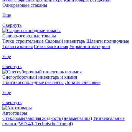
Одноразовые стаканы
Еще
Свернуть
Садово-огородные товары
Тачки строительные
Садовый инвентарь
Шланги поливочные
Трава газонная
Сетка москитная
Укрывной материал
Еще
Свернуть
Снегоуборочный инвентарь и химия
Противогололедные реагенты
Лопаты снеговые
Еще
Свернуть
Автотовары
Стеклоомывающая жидкость (незамерзайка)
Универсальные
смазки (WD-40, Technische Trumpf)