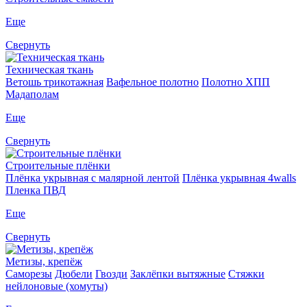
Еще
Свернуть
Техническая ткань
Ветошь трикотажная
Вафельное полотно
Полотно ХПП
Мадаполам
Еще
Свернуть
Строительные плёнки
Плёнка укрывная с малярной лентой
Плёнка укрывная 4walls
Пленка ПВД
Еще
Свернуть
Метизы, крепёж
Саморезы
Дюбели
Гвозди
Заклёпки вытяжные
Стяжки
нейлоновые (хомуты)