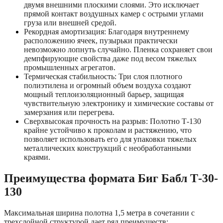
двумя внешними плоскими слоями. Это исключает
прямой контакт воздушных камер с острыми углами
груза или внешней средой.
Рекордная амортизация: Благодаря внутреннему
расположению ячеек, пузырьки практически
невозможно лопнуть случайно. Пленка сохраняет свои
демпфирующие свойства даже под весом тяжелых
промышленных агрегатов.
Термическая стабильность: Три слоя плотного
полиэтилена и огромный объем воздуха создают
мощный теплоизоляционный барьер, защищая
чувствительную электронику и химические составы от
замерзания или перегрева.
Сверхвысокая прочность на разрыв: Полотно Т-130
крайне устойчиво к проколам и растяжению, что
позволяет использовать его для упаковки тяжелых
металлических конструкций с необработанными
краями.
Преимущества формата Биг Бабл Т-30-
130
Максимальная ширина полотна 1,5 метра в сочетании с
трехслойной структурой дает ряд преимуществ: