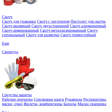
Скотч
Скотч для упаковки
Скотч с логотипом
Пистолет для скотча
Скотч малярный
Скотч двухсторонний
Скотч алюминиевый
Скотч армированный
Скотч металлизированный
Скотч
специальный
Скотч для разметки
Скотч термостойкий
Еще
Свернуть
Средства защиты
Рабочие перчатки
Спилковые краги
Рукавицы
Респираторы,
маски, очки
Жилеты, комбинезоны
Бахилы
Маски сварщика