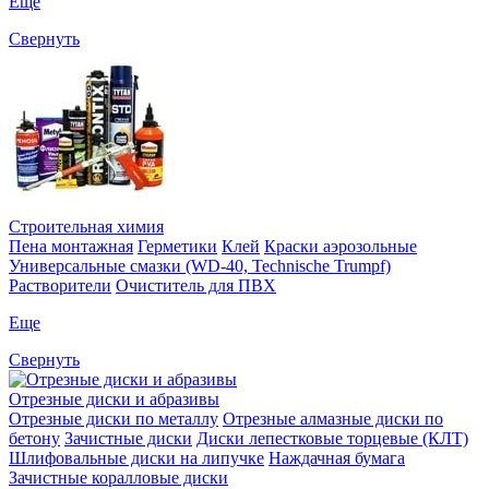
Еще
Свернуть
Строительная химия
Пена монтажная
Герметики
Клей
Краски аэрозольные
Универсальные смазки (WD-40, Technische Trumpf)
Растворители
Очиститель для ПВХ
Еще
Свернуть
Отрезные диски и абразивы
Отрезные диски по металлу
Отрезные алмазные диски по
бетону
Зачистные диски
Диски лепестковые торцевые (КЛТ)
Шлифовальные диски на липучке
Наждачная бумага
Зачистные коралловые диски