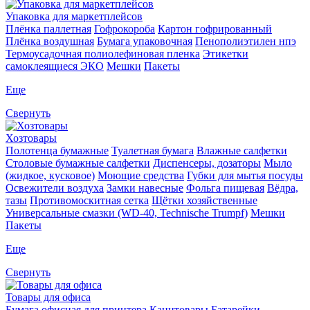
Упаковка для маркетплейсов
Плёнка паллетная
Гофрокороба
Картон гофрированный
Плёнка воздушная
Бумага упаковочная
Пенополиэтилен нпэ
Термоусадочная полиолефиновая пленка
Этикетки
самоклеящиеся ЭКО
Мешки
Пакеты
Еще
Свернуть
Хозтовары
Полотенца бумажные
Туалетная бумага
Влажные салфетки
Столовые бумажные салфетки
Диспенсеры, дозаторы
Мыло
(жидкое, кусковое)
Моющие средства
Губки для мытья посуды
Освежители воздуха
Замки навесные
Фольга пищевая
Вёдра,
тазы
Противомоскитная сетка
Щётки хозяйственные
Универсальные смазки (WD-40, Technische Trumpf)
Мешки
Пакеты
Еще
Свернуть
Товары для офиса
Бумага офисная для принтера
Канцтовары
Батарейки