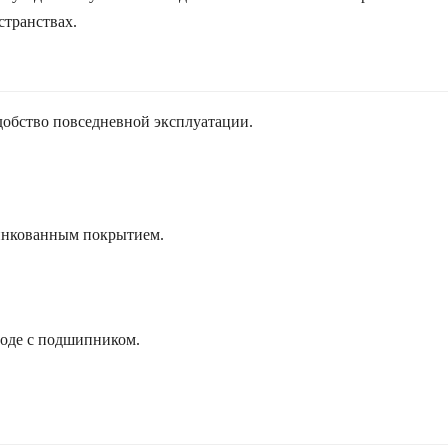
странствах.
добство повседневной эксплуатации.
цинкованным покрытием.
боде с подшипником.