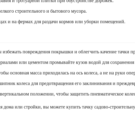
гравия и тротуарной плитки при обустройстве дорожек.
мелкого строительного и бытового мусора.
ицах и на фермах для раздачи кормов или уборки помещений.
ы избежать повреждения покрышки и облегчить качение тачки пр
риалами или цементом промывайте кузов водой для сохранения
обы основная масса приходилась на ось колеса, а не на руки опе
ипник колеса для предотвращения его заклинивания и преждев
в вертикальном положении, чтобы защитить пневматическое коле
 дома или стройки, вы можете купить тачку садово-строитель