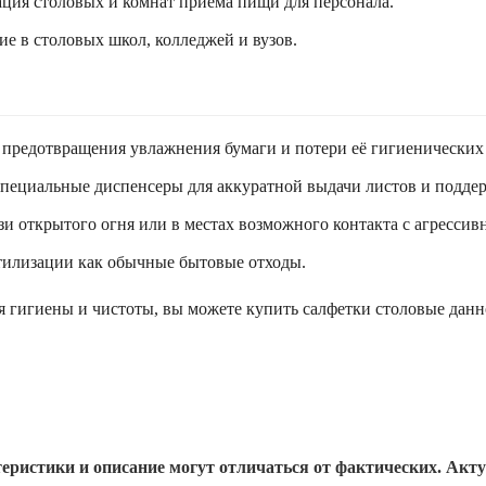
ция столовых и комнат приема пищи для персонала.
е в столовых школ, колледжей и вузов.
 предотвращения увлажнения бумаги и потери её гигиенических 
пециальные диспенсеры для аккуратной выдачи листов и поддер
 открытого огня или в местах возможного контакта с агресси
тилизации как обычные бытовые отходы.
я гигиены и чистоты, вы можете купить салфетки столовые дан
еристики и описание могут отличаться от фактических. Акт