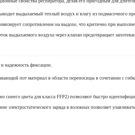
ционные свойства респиратора, делая его пригодным для длител
ыводит выдыхаемый теплый воздух и влагу из подмасочного про
имизирует сопротивление на выдохе, что критично при выполне
ток выдыхаемого воздуха через клапан предотвращает запотева
 и надежность фиксации.
ывающий пот материал в области переносицы в сочетании с гиб
но синего цвета для класса FFP2) позволяют быстро идентифици
е электростатического заряда в волокнах позволяет улавливать