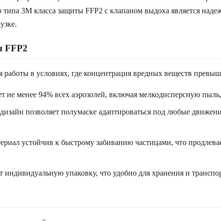
типа 3M класса защиты FFP2 с клапаном выдоха является наде
узке.
ы FFP2
 для работы в условиях, где концентрация вредных веществ превы
т не менее 94% всех аэрозолей, включая мелкодисперсную пыль,
изайн позволяет полумаске адаптироваться под любые движения
риал устойчив к быстрому забиванию частицами, что продлевае
т индивидуальную упаковку, что удобно для хранения и транспо