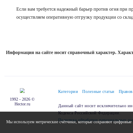
Если вам требуется надежный барьер против огня при 
осуществляем оперативную отгрузку продукции со склад
Информация на сайте носит справочный характер. Характ
Категории
Полезные статьи
Правов
1992 - 2026 ©
Hector.ru
Данный сайт носит исключительно ин
Кодекса Российской Федерации.
Политика обработки персональных д
Мы используем метрические счётчики, которые сохраняют цифровые м