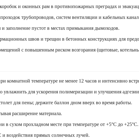
 коробок и оконных рам в противопожарных преградах и эвакуа
роходок трубопроводов, систем вентиляции и кабельных канало
 и заполнение пустот в местах примыкания дымоходов.
рмационных швов и трещин в бетонных конструкциях для предо
мещений с повышенным риском возгорания (щитовые, котельные
и комнатной температуре не менее 12 часов и интенсивно встрях
о увлажнить для ускорения полимеризации и улучшения адгезии
олет для пены; держите баллон дном вверх во время работы.
ывая расширение материала.
и в сухом прохладном месте при температуре от +5°C до +25°C.
C и воздействия прямых солнечных лучей.