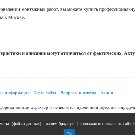
проведении монтажных работ, вы можете купить профессиональ
а в Москве.
еристики и описание могут отличаться от фактических. Акт
ая информация
Карта сайта
Вопросы и ответы
Акции
формационный характер и не является публичной офертой, определ
анных
етки (файлы данных) в вашем браузере. Продолжая использовать сайт, 
Ok