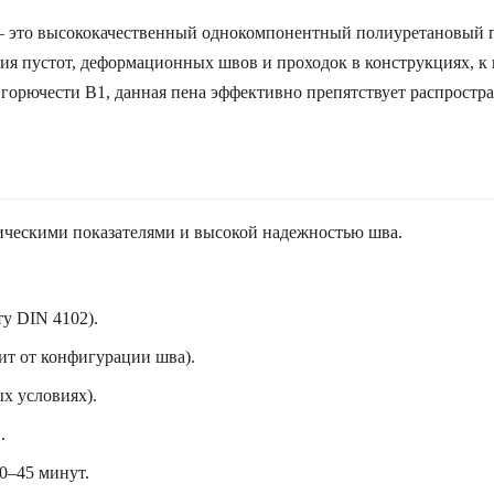
op — это высококачественный однокомпонентный полиуретановы
ения пустот, деформационных швов и проходок в конструкциях,
горючести B1, данная пена эффективно препятствует распростра
имическими показателями и высокой надежностью шва.
ту DIN 4102).
сит от конфигурации шва).
х условиях).
.
0–45 минут.