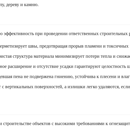
лу, дереву и камню.
ую эффективность при проведении ответственных строительных р
герметизирует швы, предотвращая прорыв пламени и токсичных
ористая структура материала минимизирует потери тепла и сниж
ное расширение и отсутствие усадки гарантируют целостность ш
евшая пена не подвержена гниению, устойчива к плесени и влаг
т с вертикальных поверхностей, а излишки легко удаляются, есл
и строительстве объектов с высокими требованиями к огнезащит