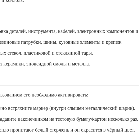
 и ксилола.
ка деталей, инструмента, кабелей, электронных компонентов и 
езиновые патрубки, шины, кузовные элементы и крепеж.
х стекол, пластиковой и стеклянной тары.
з керамики, эпоксидной смолы и металла.
льзованием его необходимо активировать:
чно встряхните маркер (внутри слышен металлический шарик).
адавите наконечником на тестовую бумагу/картон несколько раз.
тью пропитают белый стержень и он окрасится в чёрный цвет.