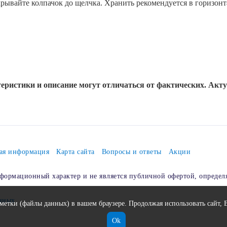
крывайте колпачок до щелчка. Хранить рекомендуется в горизон
еристики и описание могут отличаться от фактических. Акт
ая информация
Карта сайта
Вопросы и ответы
Акции
формационный характер и не является публичной офертой, определ
анных
етки (файлы данных) в вашем браузере. Продолжая использовать сайт, 
Ok