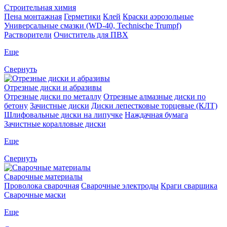
Строительная химия
Пена монтажная
Герметики
Клей
Краски аэрозольные
Универсальные смазки (WD-40, Technische Trumpf)
Растворители
Очиститель для ПВХ
Еще
Свернуть
Отрезные диски и абразивы
Отрезные диски по металлу
Отрезные алмазные диски по
бетону
Зачистные диски
Диски лепестковые торцевые (КЛТ)
Шлифовальные диски на липучке
Наждачная бумага
Зачистные коралловые диски
Еще
Свернуть
Сварочные материалы
Проволока сварочная
Сварочные электроды
Краги сварщика
Сварочные маски
Еще