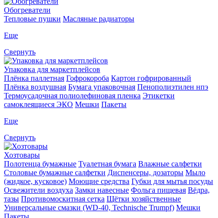
Обогреватели
Тепловые пушки
Масляные радиаторы
Еще
Свернуть
Упаковка для маркетплейсов
Плёнка паллетная
Гофрокороба
Картон гофрированный
Плёнка воздушная
Бумага упаковочная
Пенополиэтилен нпэ
Термоусадочная полиолефиновая пленка
Этикетки
самоклеящиеся ЭКО
Мешки
Пакеты
Еще
Свернуть
Хозтовары
Полотенца бумажные
Туалетная бумага
Влажные салфетки
Столовые бумажные салфетки
Диспенсеры, дозаторы
Мыло
(жидкое, кусковое)
Моющие средства
Губки для мытья посуды
Освежители воздуха
Замки навесные
Фольга пищевая
Вёдра,
тазы
Противомоскитная сетка
Щётки хозяйственные
Универсальные смазки (WD-40, Technische Trumpf)
Мешки
Пакеты