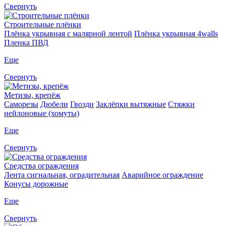
Свернуть
Строительные плёнки
Плёнка укрывная с малярной лентой
Плёнка укрывная 4walls
Пленка ПВД
Еще
Свернуть
Метизы, крепёж
Саморезы
Дюбели
Гвозди
Заклёпки вытяжные
Стяжки
нейлоновые (хомуты)
Еще
Свернуть
Средства ограждения
Лента сигнальная, оградительная
Аварийное ограждение
Конусы дорожные
Еще
Свернуть