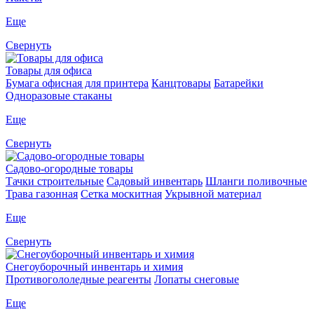
Еще
Свернуть
Товары для офиса
Бумага офисная для принтера
Канцтовары
Батарейки
Одноразовые стаканы
Еще
Свернуть
Садово-огородные товары
Тачки строительные
Садовый инвентарь
Шланги поливочные
Трава газонная
Сетка москитная
Укрывной материал
Еще
Свернуть
Снегоуборочный инвентарь и химия
Противогололедные реагенты
Лопаты снеговые
Еще