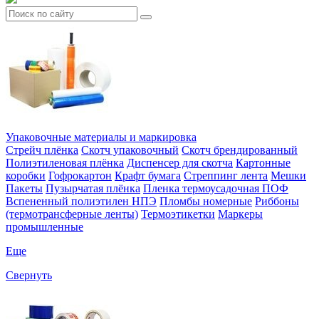
Упаковочные материалы и маркировка
Стрейч плёнка
Скотч упаковочный
Скотч брендированный
Полиэтиленовая плёнка
Диспенсер для скотча
Картонные
коробки
Гофрокартон
Крафт бумага
Стреппинг лента
Мешки
Пакеты
Пузырчатая плёнка
Пленка термоусадочная ПОФ
Вспененный полиэтилен НПЭ
Пломбы номерные
Риббоны
(термотрансферные ленты)
Термоэтикетки
Маркеры
промышленные
Еще
Свернуть