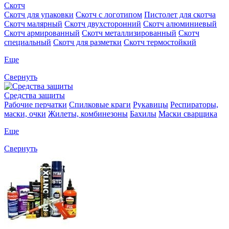
Скотч
Скотч для упаковки
Скотч с логотипом
Пистолет для скотча
Скотч малярный
Скотч двухсторонний
Скотч алюминиевый
Скотч армированный
Скотч металлизированный
Скотч
специальный
Скотч для разметки
Скотч термостойкий
Еще
Свернуть
Средства защиты
Рабочие перчатки
Спилковые краги
Рукавицы
Респираторы,
маски, очки
Жилеты, комбинезоны
Бахилы
Маски сварщика
Еще
Свернуть