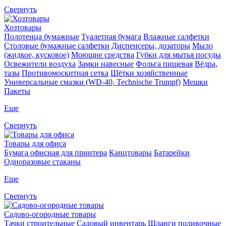
Свернуть
Хозтовары
Полотенца бумажные
Туалетная бумага
Влажные салфетки
Столовые бумажные салфетки
Диспенсеры, дозаторы
Мыло
(жидкое, кусковое)
Моющие средства
Губки для мытья посуды
Освежители воздуха
Замки навесные
Фольга пищевая
Вёдра,
тазы
Противомоскитная сетка
Щётки хозяйственные
Универсальные смазки (WD-40, Technische Trumpf)
Мешки
Пакеты
Еще
Свернуть
Товары для офиса
Бумага офисная для принтера
Канцтовары
Батарейки
Одноразовые стаканы
Еще
Свернуть
Садово-огородные товары
Тачки строительные
Садовый инвентарь
Шланги поливочные