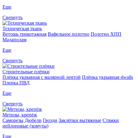
Еще
Свернуть
Техническая ткань
Ветошь трикотажная
Вафельное полотно
Полотно ХПП
Мадаполам
Еще
Свернуть
Строительные плёнки
Плёнка укрывная с малярной лентой
Плёнка укрывная 4walls
Пленка ПВД
Еще
Свернуть
Метизы, крепёж
Саморезы
Дюбели
Гвозди
Заклёпки вытяжные
Стяжки
нейлоновые (хомуты)
Еще