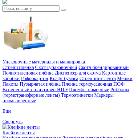
Упаковочные материалы и маркировка
Стрейч плёнка
Скотч упаковочный
Скотч брендированный
Полиэтиленовая плёнка
Диспенсер для скотча
Картонные
коробки
Гофрокартон
Крафт бумага
Стреппинг лента
Мешки
Пакеты
Пузырчатая плёнка
Пленка термоусадочная ПОФ
Вспененный полиэтилен НПЭ
Пломбы номерные
Риббоны
(термотрансферные ленты)
Термоэтикетки
Маркеры
промышленные
Еще
Свернуть
Клейкие ленты