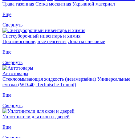
Трава газонная
Сетка москитная
Укрывной материал
Еще
Свернуть
Снегоуборочный инвентарь и химия
Противогололедные реагенты
Лопаты снеговые
Еще
Свернуть
Автотовары
Стеклоомывающая жидкость (незамерзайка)
Универсальные
смазки (WD-40, Technische Trumpf)
Еще
Свернуть
Уплотнители для окон и дверей
Еще
Свернуть