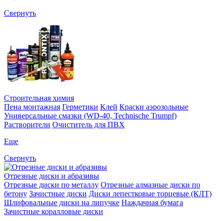
Свернуть
Строительная химия
Пена монтажная
Герметики
Клей
Краски аэрозольные
Универсальные смазки (WD-40, Technische Trumpf)
Растворители
Очиститель для ПВХ
Еще
Свернуть
Отрезные диски и абразивы
Отрезные диски по металлу
Отрезные алмазные диски по
бетону
Зачистные диски
Диски лепестковые торцевые (КЛТ)
Шлифовальные диски на липучке
Наждачная бумага
Зачистные коралловые диски