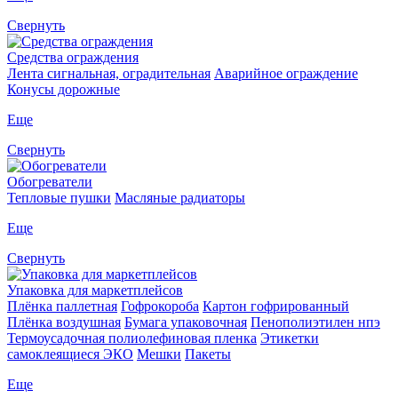
Свернуть
Средства ограждения
Лента сигнальная, оградительная
Аварийное ограждение
Конусы дорожные
Еще
Свернуть
Обогреватели
Тепловые пушки
Масляные радиаторы
Еще
Свернуть
Упаковка для маркетплейсов
Плёнка паллетная
Гофрокороба
Картон гофрированный
Плёнка воздушная
Бумага упаковочная
Пенополиэтилен нпэ
Термоусадочная полиолефиновая пленка
Этикетки
самоклеящиеся ЭКО
Мешки
Пакеты
Еще