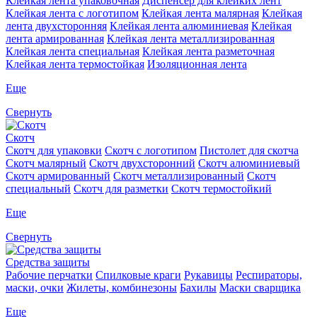
Клейкая лента упаковочная
Диспенсер для клейких лент
Клейкая лента с логотипом
Клейкая лента малярная
Клейкая
лента двухсторонняя
Клейкая лента алюминиевая
Клейкая
лента армированная
Клейкая лента металлизированная
Клейкая лента специальная
Клейкая лента разметочная
Клейкая лента термостойкая
Изоляционная лента
Еще
Свернуть
Скотч
Скотч для упаковки
Скотч с логотипом
Пистолет для скотча
Скотч малярный
Скотч двухсторонний
Скотч алюминиевый
Скотч армированный
Скотч металлизированный
Скотч
специальный
Скотч для разметки
Скотч термостойкий
Еще
Свернуть
Средства защиты
Рабочие перчатки
Спилковые краги
Рукавицы
Респираторы,
маски, очки
Жилеты, комбинезоны
Бахилы
Маски сварщика
Еще