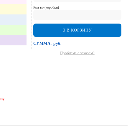
Кол-во (коробки)
В КОРЗИНУ
СУММА:
руб.
Проблема с заказом?
азу