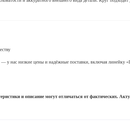
ховатости и аккуратного внешнего вида детали. Круг подходит
еству
т — у нас низкие цены и надёжные поставки, включая линейку «
еристики и описание могут отличаться от фактических. Акт