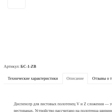
Артикул:
БС-1-ZB
Технические характеристики
Описание
Отзывы о т
Диспенсер для листовых полотенец V и Z сложения — э
ресторанах. Устройство рассчитано на полотенца ширино