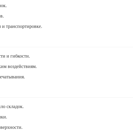
пок.
в.
 и транспортировке.
ти и гибкости.
им воздействиям.
печатывания.
ыло складок.
нки.
оверхности.