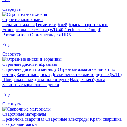
Свернуть
Строительная химия
Пена монтажная
Герметики
Клей
Краски аэрозольные
Универсальные смазки (WD-40, Technische Trumpf)
Растворители
Очиститель для ПВХ
Еще
Свернуть
Отрезные диски и абразивы
Отрезные диски по металлу
Отрезные алмазные диски по
бетону
Зачистные диски
Диски лепестковые торцевые (КЛТ)
Шлифовальные диски на липучке
Наждачная бумага
Зачистные коралловые диски
Еще
Свернуть
Сварочные материалы
Проволока сварочная
Сварочные электроды
Краги сварщика
Сварочные маски