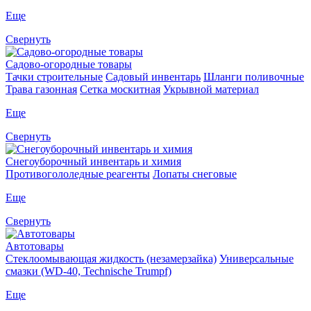
Еще
Свернуть
Садово-огородные товары
Тачки строительные
Садовый инвентарь
Шланги поливочные
Трава газонная
Сетка москитная
Укрывной материал
Еще
Свернуть
Снегоуборочный инвентарь и химия
Противогололедные реагенты
Лопаты снеговые
Еще
Свернуть
Автотовары
Стеклоомывающая жидкость (незамерзайка)
Универсальные
смазки (WD-40, Technische Trumpf)
Еще