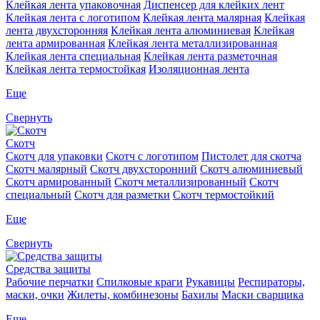
Клейкая лента упаковочная
Диспенсер для клейких лент
Клейкая лента с логотипом
Клейкая лента малярная
Клейкая
лента двухсторонняя
Клейкая лента алюминиевая
Клейкая
лента армированная
Клейкая лента металлизированная
Клейкая лента специальная
Клейкая лента разметочная
Клейкая лента термостойкая
Изоляционная лента
Еще
Свернуть
Скотч
Скотч для упаковки
Скотч с логотипом
Пистолет для скотча
Скотч малярный
Скотч двухсторонний
Скотч алюминиевый
Скотч армированный
Скотч металлизированный
Скотч
специальный
Скотч для разметки
Скотч термостойкий
Еще
Свернуть
Средства защиты
Рабочие перчатки
Спилковые краги
Рукавицы
Респираторы,
маски, очки
Жилеты, комбинезоны
Бахилы
Маски сварщика
Еще