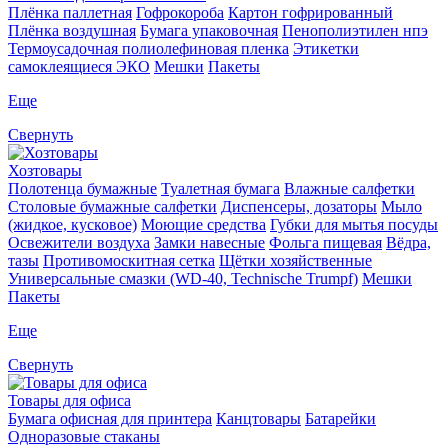
Плёнка паллетная
Гофрокороба
Картон гофрированный
Плёнка воздушная
Бумага упаковочная
Пенополиэтилен нпэ
Термоусадочная полиолефиновая пленка
Этикетки
самоклеящиеся ЭКО
Мешки
Пакеты
Еще
Свернуть
Хозтовары
Полотенца бумажные
Туалетная бумага
Влажные салфетки
Столовые бумажные салфетки
Диспенсеры, дозаторы
Мыло
(жидкое, кусковое)
Моющие средства
Губки для мытья посуды
Освежители воздуха
Замки навесные
Фольга пищевая
Вёдра,
тазы
Противомоскитная сетка
Щётки хозяйственные
Универсальные смазки (WD-40, Technische Trumpf)
Мешки
Пакеты
Еще
Свернуть
Товары для офиса
Бумага офисная для принтера
Канцтовары
Батарейки
Одноразовые стаканы