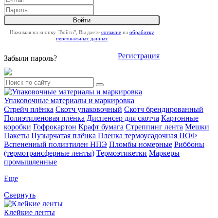
Нажимая на кнопку "Войти", Вы даёте
согласие
на
обработку
персональных данных
Регистрация
Забыли пароль?
Упаковочные материалы и маркировка
Стрейч плёнка
Скотч упаковочный
Скотч брендированный
Полиэтиленовая плёнка
Диспенсер для скотча
Картонные
коробки
Гофрокартон
Крафт бумага
Стреппинг лента
Мешки
Пакеты
Пузырчатая плёнка
Пленка термоусадочная ПОФ
Вспененный полиэтилен НПЭ
Пломбы номерные
Риббоны
(термотрансферные ленты)
Термоэтикетки
Маркеры
промышленные
Еще
Свернуть
Клейкие ленты