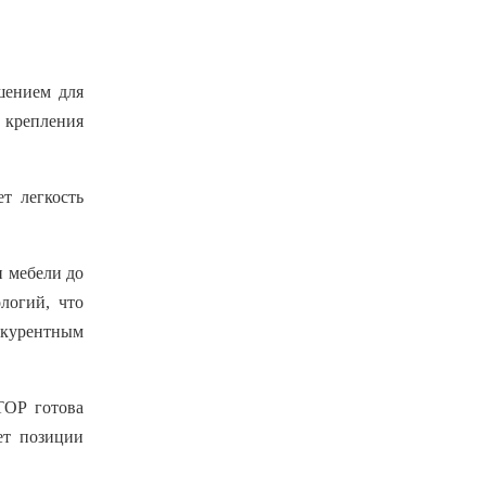
шением для
 крепления
т легкость
и мебели до
логий, что
онкурентным
ТОР готова
ет позиции