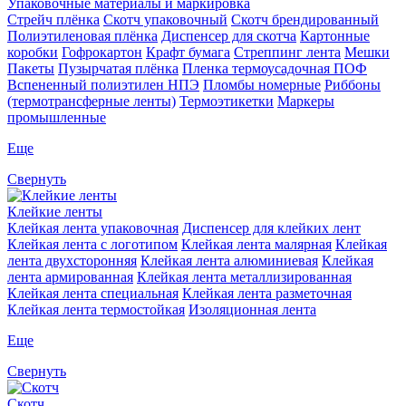
Упаковочные материалы и маркировка
Стрейч плёнка
Скотч упаковочный
Скотч брендированный
Полиэтиленовая плёнка
Диспенсер для скотча
Картонные
коробки
Гофрокартон
Крафт бумага
Стреппинг лента
Мешки
Пакеты
Пузырчатая плёнка
Пленка термоусадочная ПОФ
Вспененный полиэтилен НПЭ
Пломбы номерные
Риббоны
(термотрансферные ленты)
Термоэтикетки
Маркеры
промышленные
Еще
Свернуть
Клейкие ленты
Клейкая лента упаковочная
Диспенсер для клейких лент
Клейкая лента с логотипом
Клейкая лента малярная
Клейкая
лента двухсторонняя
Клейкая лента алюминиевая
Клейкая
лента армированная
Клейкая лента металлизированная
Клейкая лента специальная
Клейкая лента разметочная
Клейкая лента термостойкая
Изоляционная лента
Еще
Свернуть
Скотч