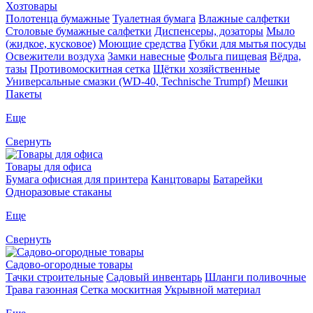
Хозтовары
Полотенца бумажные
Туалетная бумага
Влажные салфетки
Столовые бумажные салфетки
Диспенсеры, дозаторы
Мыло
(жидкое, кусковое)
Моющие средства
Губки для мытья посуды
Освежители воздуха
Замки навесные
Фольга пищевая
Вёдра,
тазы
Противомоскитная сетка
Щётки хозяйственные
Универсальные смазки (WD-40, Technische Trumpf)
Мешки
Пакеты
Еще
Свернуть
Товары для офиса
Бумага офисная для принтера
Канцтовары
Батарейки
Одноразовые стаканы
Еще
Свернуть
Садово-огородные товары
Тачки строительные
Садовый инвентарь
Шланги поливочные
Трава газонная
Сетка москитная
Укрывной материал