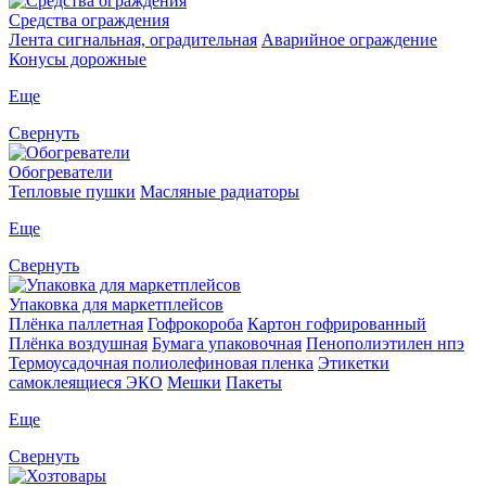
Средства ограждения
Лента сигнальная, оградительная
Аварийное ограждение
Конусы дорожные
Еще
Свернуть
Обогреватели
Тепловые пушки
Масляные радиаторы
Еще
Свернуть
Упаковка для маркетплейсов
Плёнка паллетная
Гофрокороба
Картон гофрированный
Плёнка воздушная
Бумага упаковочная
Пенополиэтилен нпэ
Термоусадочная полиолефиновая пленка
Этикетки
самоклеящиеся ЭКО
Мешки
Пакеты
Еще
Свернуть