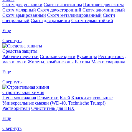
Скотч для упаковки
Скотч с логотипом
Пистолет для скотча
Скотч малярный
Скотч двухсторонний
Скотч алюминиевый
Скотч армированный
Скотч металлизированный
Скотч
специальный
Скотч для разметки
Скотч термостойкий
Еще
Свернуть
Средства защиты
Рабочие перчатки
Спилковые краги
Рукавицы
Респираторы,
маски, очки
Жилеты, комбинезоны
Бахилы
Маски сварщика
Еще
Свернуть
Строительная химия
Пена монтажная
Герметики
Клей
Краски аэрозольные
Универсальные смазки (WD-40, Technische Trumpf)
Растворители
Очиститель для ПВХ
Еще
Свернуть