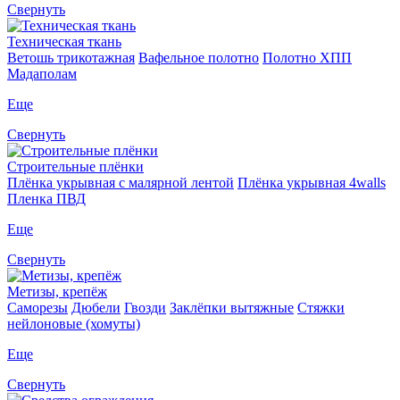
Свернуть
Техническая ткань
Ветошь трикотажная
Вафельное полотно
Полотно ХПП
Мадаполам
Еще
Свернуть
Строительные плёнки
Плёнка укрывная с малярной лентой
Плёнка укрывная 4walls
Пленка ПВД
Еще
Свернуть
Метизы, крепёж
Саморезы
Дюбели
Гвозди
Заклёпки вытяжные
Стяжки
нейлоновые (хомуты)
Еще
Свернуть