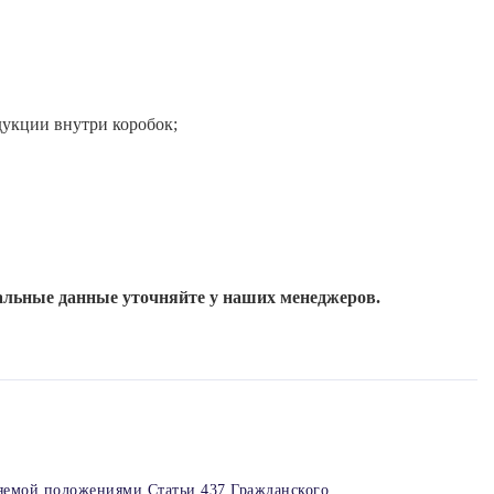
дукции внутри коробок;
тров;
ров, обеспечивая эстетичный вид и возможность многократного
ткостью считывания;
уальные данные уточняйте у наших менеджеров.
полиграфии;
дметов декора;
для заполнения пустот в коробах.
кетплейсов к типам и качеству упаковки;
яемой положениями Статьи 437 Гражданского