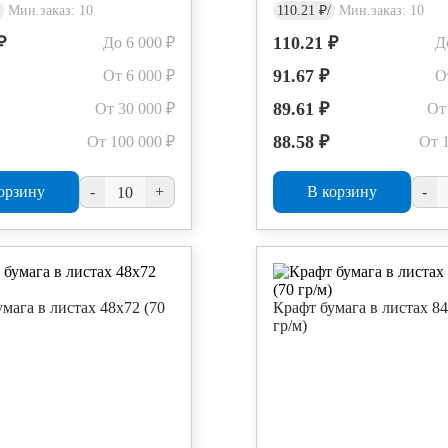
Мин.заказ: 10
110.21 ₽/
Мин.заказ: 10
₽
110.21 ₽
До 6 000 ₽
Д
91.67 ₽
От 6 000 ₽
О
89.61 ₽
От 30 000 ₽
От
88.58 ₽
От 100 000 ₽
От 
орзину
-
+
В корзину
-
мага в листах 48х72 (70
Крафт бумага в листах 84
гр/м)