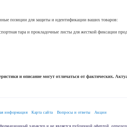
нные позиции для защиты и идентификации ваших товаров:
спортная тара и прокладочные листы для жесткой фиксации про
паллет и фиксации грузов при перевозке до сортировочных цен
k (зип лок): идеальны для текстиля, аксессуаров и мелких това
для печати штрихкодов и транспортных накладных с высокой че
ристики и описание могут отличаться от фактических. Акт
миальную герметичную оболочку для косметики, парфюмерии и 
е): незаменимая защита для хрупкой электроники, посуды и пре
тся в качестве амортизирующих наполнителей и защитных слоев 
ая информация
Карта сайта
Вопросы и ответы
Акции
 нашего каталога подобраны с учетом актуальных требований мар
формационный характер и не является публичной офертой, определ