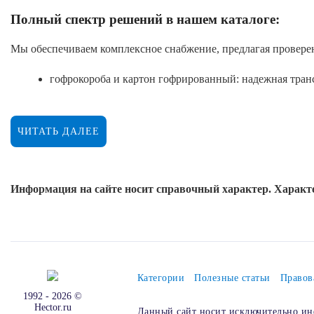
Полный спектр решений в нашем каталоге:
Мы обеспечиваем комплексное снабжение, предлагая провере
гофрокороба и картон гофрированный: надежная тран
плёнка паллетная: необходима для формирования моно
пакеты с клеевым клапаном и пакеты с замком zip-loc
ЧИТАТЬ ДАЛЕЕ
открытия;
этикетки самоклеящиеся ЭКО: обязательный элемент 
Информация на сайте носит справочный характер. Характе
термоусадочная полиолефиновая пленка: создает пре
плёнка воздушная и пакеты впп (воздушно-пузырьковы
пенополиэтилен нпэ и бумага упаковочная: использую
Категории
Полезные статьи
Правов
Ключевые преимущества нашей упаковки:
1992 - 2026 ©
Hector.ru
соответствие стандартам площадок: все материалы из
Данный сайт носит исключительно ин