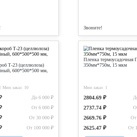
!
Звоните!
Пленка термоусадочная
роб Т-23 (целлюлоза)
350мм*750м, 15 мкм
йный, 600*500*500 мм,
Мин.заказ: 10
Мин.заказ: 1
₽
2804.69 ₽
До 6 000 ₽
Д
₽
2737.74 ₽
От 6 000 ₽
О
₽
2669.76 ₽
От 30 000 ₽
От
₽
2625.47 ₽
От 100 000 ₽
От 