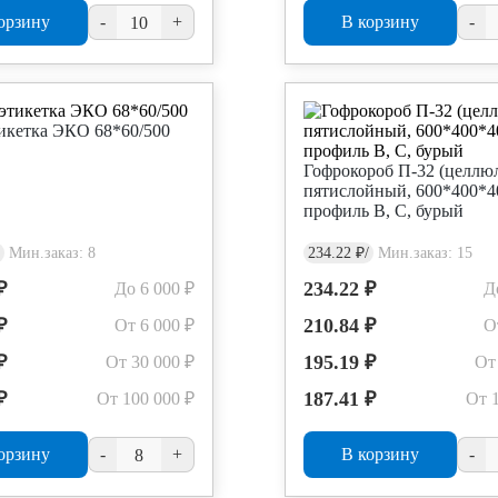
орзину
-
+
В корзину
-
икетка ЭКО 68*60/500
Гофрокороб П-32 (целлюл
пятислойный, 600*400*4
профиль B, C, бурый
Мин.заказ: 8
234.22 ₽/
Мин.заказ: 15
₽
234.22 ₽
До 6 000 ₽
Д
₽
210.84 ₽
От 6 000 ₽
О
₽
195.19 ₽
От 30 000 ₽
От
₽
187.41 ₽
От 100 000 ₽
От 
орзину
-
+
В корзину
-