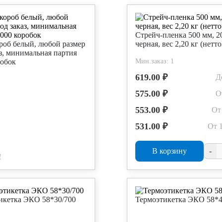
Стрейч-пленка 500 мм, 2
роб белый, любой размер
черная, вес 2,20 кг (нетто
з, минимальная партия
робок
Мин.заказ: 1
619.00 ₽
Д
575.00 ₽
О
553.00 ₽
От
531.00 ₽
От 
В корзину
-
!
икетка ЭКО 58*30/700
Термоэтикетка ЭКО 58*4