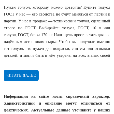
Нужен толуол, которому можно доверять? Купите толуол
ГОСТ у нас — его свойства не будут меняться от партии к
партии. У нас в продаже — технический толуол, сделанный
строго по ГОСТ. Выбирайте: толуол, ГОСТ, 10 л или
толуол, ГОСТ, бочка 170 кг. Наша цель проста: стать для вас
надёжным источником сырья. Чтобы вы получили именно
тот толуол, что нужен для покраски, синтеза или отмывки
деталей, и могли быть в нём уверены на всех этапах своей
работы.
Толуол по ГОСТу: не просто слова, а
ЧИТАТЬ ДАЛЕЕ
конкретные параметры
Толуол (метилбензол) — это серьёзный инструмент, а не
Информация на сайте носит справочный характер.
просто «разбавитель». Его фишка — мощная растворяющая
Характеристики и описание могут отличаться от
способность и при этом предсказуемая, не слишком быстрая
фактических. Актуальные данные уточняйте у наших
испаряемость. Надпись «ГОСТ» на бочке — это не для