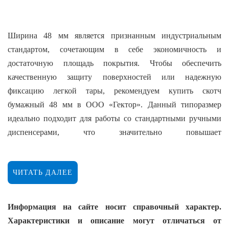
Ширина 48 мм является признанным индустриальным
стандартом, сочетающим в себе экономичность и
достаточную площадь покрытия. Чтобы обеспечить
качественную защиту поверхностей или надежную
фиксацию легкой тары, рекомендуем купить скотч
бумажный 48 мм в ООО «Гектор». Данный типоразмер
идеально подходит для работы со стандартными ручными
диспенсерами, что значительно повышает
производительность труда на объекте.
Функциональные возможности:
ЧИТАТЬ ДАЛЕЕ
универсальная ширина 48 мм: оптимальна для
Информация на сайте носит справочный характер.
защиты плинтусов, багетов и стыков, а также для
Характеристики и описание могут отличаться от
временной фиксации защитных листов картона или