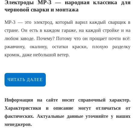
Электроды МР-3 — народная классика для
черновой сварки и монтажа
МР-3 — это электрод, который варил каждый сварщик в
стране. Он есть в каждом гараже, на каждой стройке и на
любом заводе. Почему? Потому что он прощает почти всё:
ржавчину, окалину, остатки краски, плохую разделку
кромок, даже небольшой ветер.
Настоящие МР-3 — это не просто «какие-то рутиловые
электроды». Это конкретная рецептура покрытия, которая
ЧИТАТЬ ДАЛЕЕ
дает стабильную дугу, легкое отделение шлака и
предсказуемый результат. Подделки же сыпятся, прилипают
Информация на сайте носит справочный характер.
и заставляют краснеть за швы.
Характеристики и описание могут отличаться от
ООО «Гектор» поставляет только заводской оригинал МР-3.
фактических. Актуальные данные уточняйте у наших
Те самые электроды, которые сварщики узнают по
менеджеров.
уверенному горению и характерному шлаку, отходящему